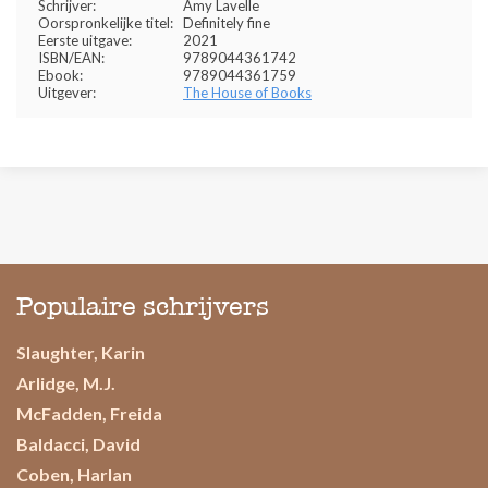
Schrijver:
Amy Lavelle
Oorspronkelijke titel:
Definitely fine
Eerste uitgave:
2021
ISBN/EAN:
9789044361742
Ebook:
9789044361759
Uitgever:
The House of Books
Populaire schrijvers
Slaughter, Karin
Arlidge, M.J.
McFadden, Freida
Baldacci, David
Coben, Harlan