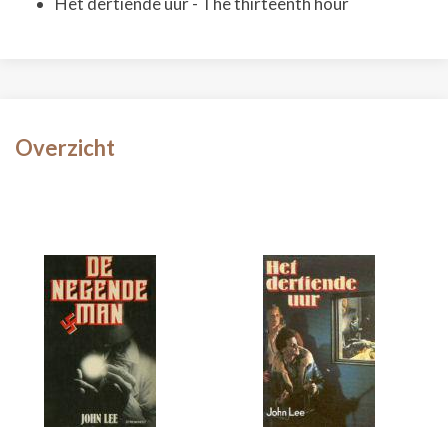
Het dertiende uur - The thirteenth hour
Overzicht