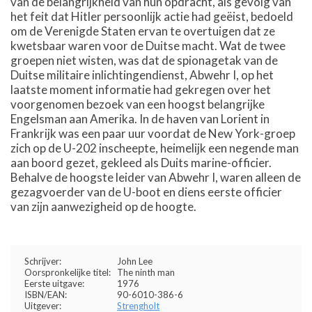
van de belangrijkheid van hun opdracht, als gevolg van
het feit dat Hitler persoonlijk actie had geëist, bedoeld
om de Verenigde Staten ervan te overtuigen dat ze
kwetsbaar waren voor de Duitse macht. Wat de twee
groepen niet wisten, was dat de spionagetak van de
Duitse militaire inlichtingendienst, Abwehr I, op het
laatste moment informatie had gekregen over het
voorgenomen bezoek van een hoogst belangrijke
Engelsman aan Amerika. In de haven van Lorient in
Frankrijk was een paar uur voordat de New York-groep
zich op de U-202 inscheepte, heimelijk een negende man
aan boord gezet, gekleed als Duits marine-officier.
Behalve de hoogste leider van Abwehr I, waren alleen de
gezagvoerder van de U-boot en diens eerste officier
van zijn aanwezigheid op de hoogte.
Schrijver:
John Lee
Oorspronkelijke titel:
The ninth man
Eerste uitgave:
1976
ISBN/EAN:
90-6010-386-6
Uitgever:
Strengholt