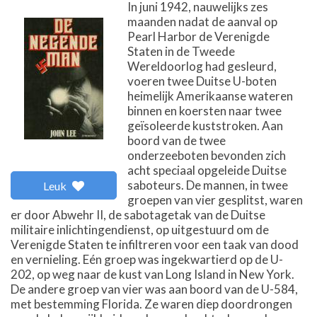
In juni 1942, nauwelijks zes
maanden nadat de aanval op
Pearl Harbor de Verenigde
Staten in de Tweede
Wereldoorlog had gesleurd,
voeren twee Duitse U-boten
heimelijk Amerikaanse wateren
binnen en koersten naar twee
geïsoleerde kuststroken. Aan
boord van de twee
onderzeeboten bevonden zich
acht speciaal opgeleide Duitse
saboteurs. De mannen, in twee
Leuk
groepen van vier gesplitst, waren
er door Abwehr II, de sabotagetak van de Duitse
militaire inlichtingendienst, op uitgestuurd om de
Verenigde Staten te infiltreren voor een taak van dood
en vernieling. Eén groep was ingekwartierd op de U-
202, op weg naar de kust van Long Island in New York.
De andere groep van vier was aan boord van de U-584,
met bestemming Florida. Ze waren diep doordrongen