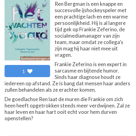
Ren Bergman is een knappe en
succesvolle ijshockeyspeler met
een prachtige lach en een warme
persoonlijkheid. Hij is al langere
tijd gek op Frankie Zeferino, de
socialmediamanager van zijn
team, maar omdat ze collega’s
zijn mag hij haar niet mee uit
vragen.
Frankie Zeferino is een expert in
sarcasme en bijtende humor.
1
Sinds haar diagnose houdt ze
iedereen op afstand. Ze is bang dat mensen haar anders
zullen behandelen als ze erachter komen.
De goedlachse Ren laat de muren die Frankie om zich
heen heeft opgetrokken steeds meer verdwijnen. Zal ze
haar leven en haar hart ooit echt voor hem durven
openstellen?