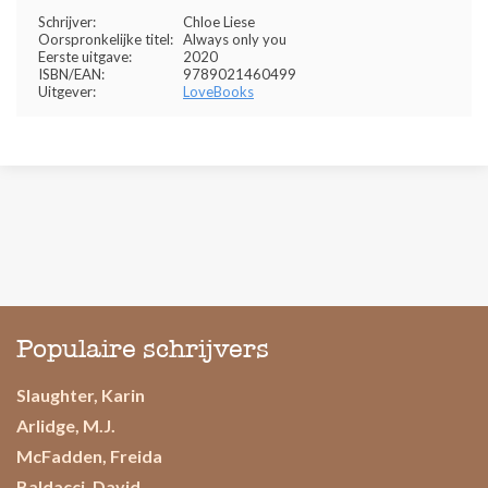
Schrijver:
Chloe Liese
Oorspronkelijke titel:
Always only you
Eerste uitgave:
2020
ISBN/EAN:
9789021460499
Uitgever:
LoveBooks
Populaire schrijvers
Slaughter, Karin
Arlidge, M.J.
McFadden, Freida
Baldacci, David