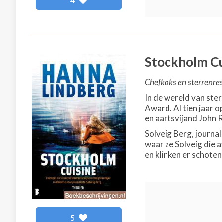
4
Stockholm Cu
Chefkoks en sterrenres
In de wereld van ste
Award. Al tien jaar o
en aartsvijand John
Solveig Berg, journal
waar ze Solveig die 
en klinken er schoten
5