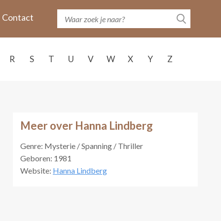
Contact
R
S
T
U
V
W
X
Y
Z
Meer over Hanna Lindberg
Genre: Mysterie / Spanning / Thriller
Geboren: 1981
Website:
Hanna Lindberg