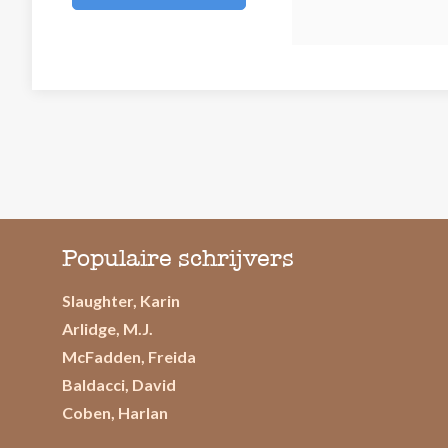
Populaire schrijvers
Slaughter, Karin
Arlidge, M.J.
McFadden, Freida
Baldacci, David
Coben, Harlan