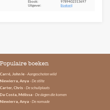
Ebook:
9789402313697
Uitgever:
Boekerij
Populaire boeken
Carré, John le
- Aangeschoten wild
Niewierra, Anya
- De stilte
Carter, Chris
- De schuilplaats
Da Costa, Mélissa
- De dagen die komen
Niewierra, Anya
- De nomade