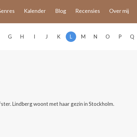
enres
Kalender
Blog
Recensies
Over mij
G
H
I
J
K
L
M
N
O
P
Q
fster. Lindberg woont met haar gezin in Stockholm.