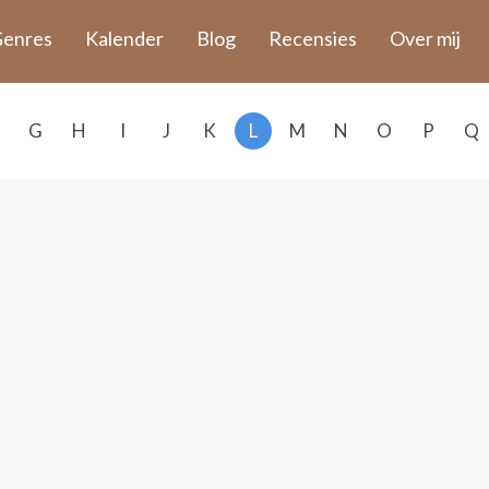
enres
Kalender
Blog
Recensies
Over mij
G
H
I
J
K
L
M
N
O
P
Q