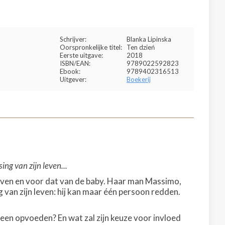
Schrijver:
Blanka Lipinska
Oorspronkelijke titel:
Ten dzień
Eerste uitgave:
2018
ISBN/EAN:
9789022592823
Ebook:
9789402316513
Uitgever:
Boekerij
ng van zijn leven...
even en voor dat van de baby. Haar man Massimo,
g van zijn leven: hij kan maar één persoon redden.
leen opvoeden? En wat zal zijn keuze voor invloed