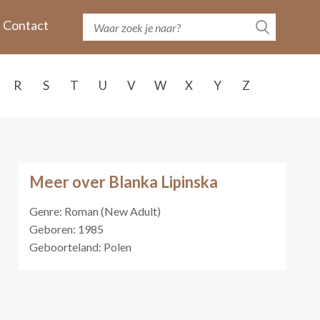
Contact
R
S
T
U
V
W
X
Y
Z
Meer over Blanka Lipinska
Genre: Roman (New Adult)
Geboren: 1985
Geboorteland: Polen