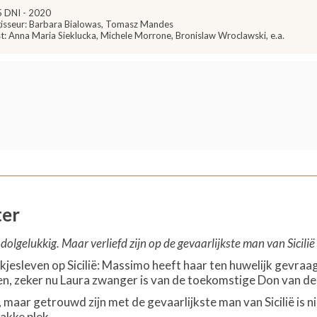
 DNI - 2020
isseur: Barbara Bialowas, Tomasz Mandes
t: Anna Maria Sieklucka, Michele Morrone, Bronislaw Wroclawski, e.a.
ter
olgelukkig. Maar verliefd zijn op de gevaarlijkste man van Sicilië 
kjesleven op Sicilië: Massimo heeft haar ten huwelijk gevraa
n, zeker nu Laura zwanger is van de toekomstige Don van de 
n, maar getrouwd zijn met de gevaarlijkste man van Sicilië is
wakke plek…