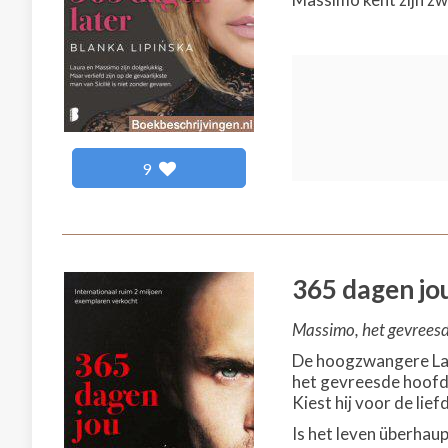
9
365 dagen jo
Massimo, het gevreesde 
De hoogzwangere Lau
het gevreesde hoofd v
Kiest hij voor de lie
Is het leven überhaup