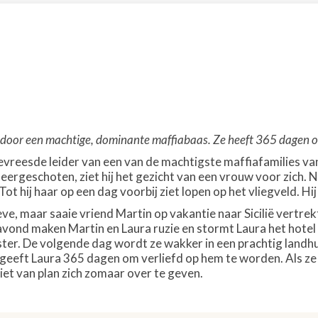
door een machtige, dominante maffiabaas. Ze heeft 365 dagen om
reesde leider van een van de machtigste maffiafamilies van Si
ergeschoten, ziet hij het gezicht van een vrouw voor zich. Na 
Tot hij haar op een dag voorbij ziet lopen op het vliegveld. Hi
eve, maar saaie vriend Martin op vakantie naar Sicilië vertrekt
ond maken Martin en Laura ruzie en stormt Laura het hotel ui
ster. De volgende dag wordt ze wakker in een prachtig landhu
eft Laura 365 dagen om verliefd op hem te worden. Als ze na 
iet van plan zich zomaar over te geven.