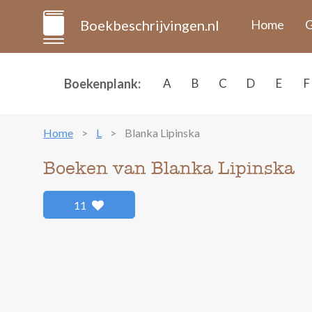
Boekbeschrijvingen.nl
Home
G
Boekenplank:
A
B
C
D
E
F
Home
L
Blanka Lipinska
Boeken van Blanka Lipinska
11