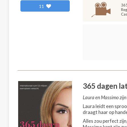
365
11
Reg
Cas
365 dagen la
Laura en Massimo zijn d
Laura leidt een sproo
draagt haar op hande
Alles zou perfect zij
Massimo kent zijn z