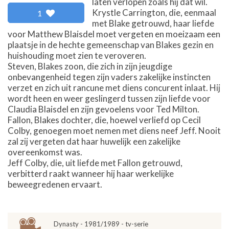
laten verlopen zoals hij dat wil.
Krystle Carrington, die, eenmaal
1
met Blake getrouwd, haar liefde
voor Matthew Blaisdel moet vergeten en moeizaam een
plaatsje in de hechte gemeenschap van Blakes gezin en
huishouding moet zien te veroveren.
Steven, Blakes zoon, die zich in zijn jeugdige
onbevangenheid tegen zijn vaders zakelijke instincten
verzet en zich uit rancune met diens concurent inlaat. Hij
wordt heen en weer geslingerd tussen zijn liefde voor
Claudia Blaisdel en zijn gevoelens voor Ted Milton.
Fallon, Blakes dochter, die, hoewel verliefd op Cecil
Colby, genoegen moet nemen met diens neef Jeff. Nooit
zal zij vergeten dat haar huwelijk een zakelijke
overeenkomst was.
Jeff Colby, die, uit liefde met Fallon getrouwd,
verbitterd raakt wanneer hij haar werkelijke
beweegredenen ervaart.
Dynasty - 1981/1989 - tv-serie