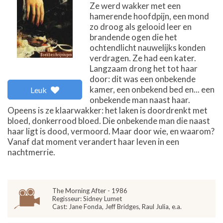
Ze werd wakker met een
hamerende hoofdpijn, een mond
zo droog als gelooid leer en
brandende ogen die het
ochtendlicht nauwelijks konden
verdragen. Ze had een kater.
Langzaam drong het tot haar
door: dit was een onbekende
kamer, een onbekend bed en... een
Leuk
onbekende man naast haar.
Opeens is ze klaarwakker: het laken is doordrenkt met
bloed, donkerrood bloed. Die onbekende man die naast
haar ligt is dood, vermoord. Maar door wie, en waarom?
Vanaf dat moment verandert haar leven in een
nachtmerrie.
The Morning After - 1986
Regisseur: Sidney Lumet
Cast: Jane Fonda, Jeff Bridges, Raul Julia, e.a.