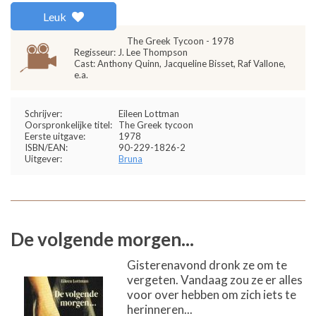
Leuk
The Greek Tycoon - 1978
Regisseur: J. Lee Thompson
Cast: Anthony Quinn, Jacqueline Bisset, Raf Vallone,
e.a.
Schrijver:
Eileen Lottman
Oorspronkelijke titel:
The Greek tycoon
Eerste uitgave:
1978
ISBN/EAN:
90-229-1826-2
Uitgever:
Bruna
De volgende morgen...
Gisterenavond dronk ze om te
vergeten. Vandaag zou ze er alles
voor over hebben om zich iets te
herinneren...