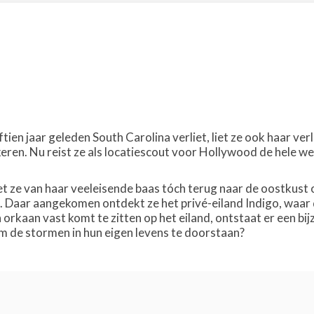
tien jaar geleden South Carolina verliet, liet ze ook haar ve
keren. Nu reist ze als locatiescout voor Hollywood de hele w
 ze van haar veeleisende baas tóch terug naar de oostkust 
e. Daar aangekomen ontdekt ze het privé-eiland Indigo, waa
orkaan vast komt te zitten op het eiland, ontstaat er een bi
 de stormen in hun eigen levens te doorstaan?