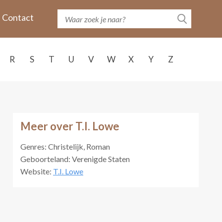
Contact
R
S
T
U
V
W
X
Y
Z
Meer over T.I. Lowe
Genres: Christelijk, Roman
Geboorteland: Verenigde Staten
Website:
T.I. Lowe