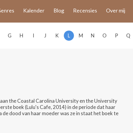
enres
Kalender
Blog
Recensies
Over mij
G
H
I
J
K
L
M
N
O
P
Q
 aan the Coastal Carolina University en the University
erste boek (Lulu's Cafe, 2014) in de periode dat haar
 de dood van haar moeder was ze in staat het boek te