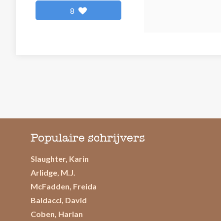
8
Populaire schrijvers
Slaughter, Karin
Arlidge, M.J.
McFadden, Freida
Baldacci, David
Coben, Harlan