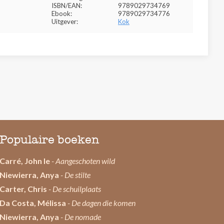
ISBN/EAN:
9789029734769
Ebook:
9789029734776
Uitgever:
Kok
Populaire boeken
Carré, John le
- Aangeschoten wild
Niewierra, Anya
- De stilte
Carter, Chris
- De schuilplaats
Da Costa, Mélissa
- De dagen die komen
Niewierra, Anya
- De nomade