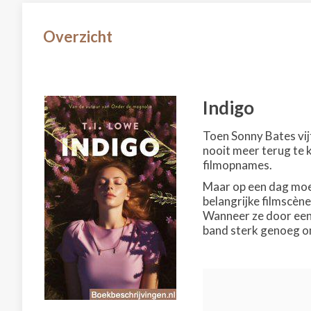
Overzicht
Indigo
Toen Sonny Bates vijf
nooit meer terug te 
filmopnames.
Maar op een dag moet
belangrijke filmscèn
Wanneer ze door een 
band sterk genoeg om