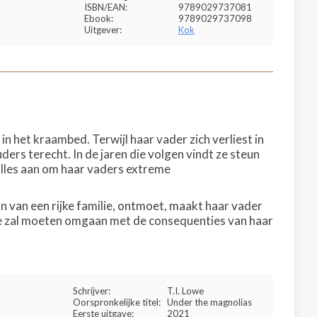
ISBN/EAN:
9789029737081
Ebook:
9789029737098
Uitgever:
Kok
in het kraambed. Terwijl haar vader zich verliest in
ders terecht. In de jaren die volgen vindt ze steun
alles aan om haar vaders extreme
 van een rijke familie, ontmoet, maakt haar vader
 Ze zal moeten omgaan met de consequenties van haar
Schrijver:
T.I. Lowe
Oorspronkelijke titel:
Under the magnolias
Eerste uitgave:
2021