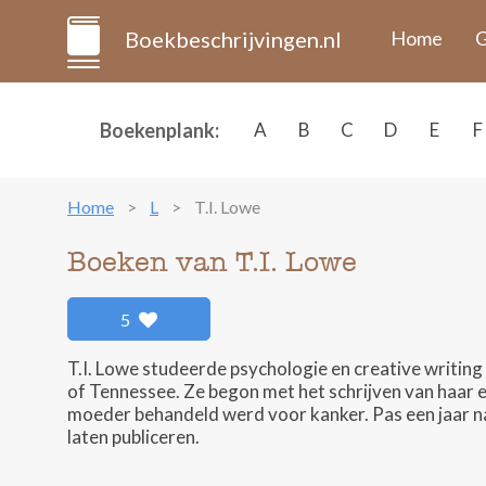
Boekbeschrijvingen.nl
Home
G
Boekenplank:
A
B
C
D
E
F
Home
L
T.I. Lowe
Boeken van T.I. Lowe
5
T.I. Lowe studeerde psychologie en creative writing
of Tennessee. Ze begon met het schrijven van haar e
moeder behandeld werd voor kanker. Pas een jaar na
laten publiceren.