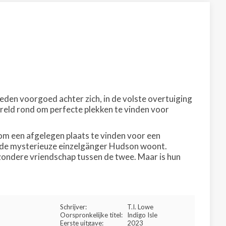
rleden voorgoed achter zich, in de volste overtuiging
ereld rond om perfecte plekken te vinden voor
om een afgelegen plaats te vinden voor een
r de mysterieuze einzelgänger Hudson woont.
jzondere vriendschap tussen de twee. Maar is hun
Schrijver:
T.I. Lowe
Oorspronkelijke titel:
Indigo Isle
Eerste uitgave:
2023