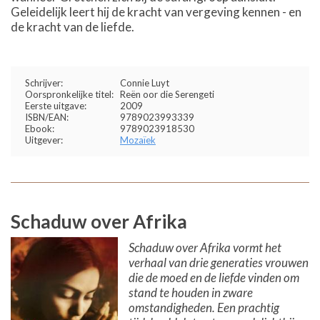
Geleidelijk leert hij de kracht van vergeving kennen - en
de kracht van de liefde.
Schrijver:
Connie Luyt
Oorspronkelijke titel:
Reën oor die Serengeti
Eerste uitgave:
2009
ISBN/EAN:
9789023993339
Ebook:
9789023918530
Uitgever:
Mozaïek
Schaduw over Afrika
Schaduw over Afrika vormt het
verhaal van drie generaties vrouwen
die de moed en de liefde vinden om
stand te houden in zware
omstandigheden. Een prachtig