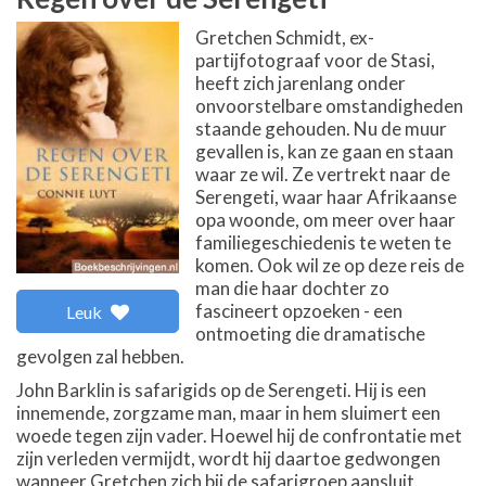
Gretchen Schmidt, ex-
partijfotograaf voor de Stasi,
heeft zich jarenlang onder
onvoorstelbare omstandigheden
staande gehouden. Nu de muur
gevallen is, kan ze gaan en staan
waar ze wil. Ze vertrekt naar de
Serengeti, waar haar Afrikaanse
opa woonde, om meer over haar
familiegeschiedenis te weten te
komen. Ook wil ze op deze reis de
man die haar dochter zo
fascineert opzoeken - een
Leuk
ontmoeting die dramatische
gevolgen zal hebben.
John Barklin is safarigids op de Serengeti. Hij is een
innemende, zorgzame man, maar in hem sluimert een
woede tegen zijn vader. Hoewel hij de confrontatie met
zijn verleden vermijdt, wordt hij daartoe gedwongen
wanneer Gretchen zich bij de safarigroep aansluit.