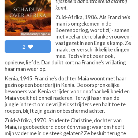
tijdsbeeld dat ontroerend dichtbij
komt.
Zuid-Afrika, 1906. Als Francine's
man is omgekomen in de
Boerenoorlog, wordt zij - samen
met veel andere blanke vrouwen -
vastgezet in een Engels kamp. Ze
2
maakt er verschrikkelijke dingen
mee. Toch vindt ze er ook,
opnieuw, liefde. Dan duikt kort na Francine's vrijlating
haar man weer op.
Kenia, 1945. Francine's dochter Maia woont met haar
gezin op een boerderij in Kenia. De oorspronkelijke
bewoners van Kenia strijden voor onafhankelijkheid en
Maia voelt het onheil naderen. Terwijl haar man de
jungle in trekt om de vrijheidsstrijders een halt toe te
roepen, blijft zijn gezin onbeschermd achter.
Zuid-Afrika, 1970. Studente Christine, dochter van
Maia, is geobsedeerd door één vraag: waarom heeft
mijn vader me in de steek gelaten? Ze besluit terug te