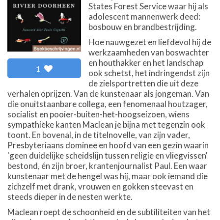
States Forest Service waar hij als
adolescent mannenwerk deed:
bosbouw en brandbestrijding.
Hoe nauwgezet en liefdevol hij de
werkzaamheden van boswachter
en houthakker en het landschap
1
ook schetst, het indringendst zijn
de zielsportretten die uit deze
verhalen oprijzen. Van de kunstenaar als jongeman. Van
die onuitstaanbare collega, een fenomenaal houtzager,
socialist en pooier-buiten-het-hoogseizoen, wiens
sympathieke kanten Maclean je bijna met tegenzin ook
toont. En bovenal, in de titelnovelle, van zijn vader,
Presbyteriaans dominee en hoofd van een gezin waarin
'geen duidelijke scheidslijn tussen religie en vliegvissen'
bestond, én zijn broer, krantenjournalist Paul. Een waar
kunstenaar met de hengel was hij, maar ook iemand die
zichzelf met drank, vrouwen en gokken steevast en
steeds dieper in de nesten werkte.
Maclean roept de schoonheid en de subtiliteiten van het