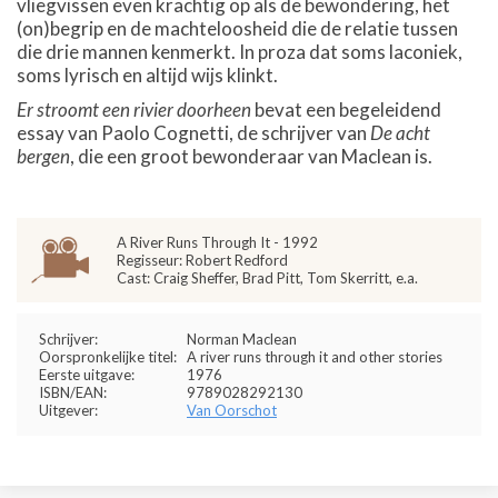
vliegvissen even krachtig op als de bewondering, het
(on)begrip en de machteloosheid die de relatie tussen
die drie mannen kenmerkt. In proza dat soms laconiek,
soms lyrisch en altijd wijs klinkt.
Er stroomt een rivier doorheen
bevat een begeleidend
essay van Paolo Cognetti, de schrijver van
De acht
bergen
, die een groot bewonderaar van Maclean is.
A River Runs Through It - 1992
Regisseur: Robert Redford
Cast: Craig Sheffer, Brad Pitt, Tom Skerritt, e.a.
Schrijver:
Norman Maclean
Oorspronkelijke titel:
A river runs through it and other stories
Eerste uitgave:
1976
ISBN/EAN:
9789028292130
Uitgever:
Van Oorschot