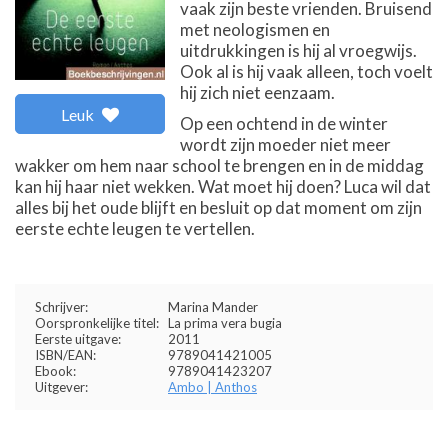
vaak zijn beste vrienden. Bruisend
met neologismen en
uitdrukkingen is hij al vroegwijs.
Ook al is hij vaak alleen, toch voelt
hij zich niet eenzaam.
Leuk
Op een ochtend in de winter
wordt zijn moeder niet meer
wakker om hem naar school te brengen en in de middag
kan hij haar niet wekken. Wat moet hij doen? Luca wil dat
alles bij het oude blijft en besluit op dat moment om zijn
eerste echte leugen te vertellen.
Schrijver:
Marina Mander
Oorspronkelijke titel:
La prima vera bugia
Eerste uitgave:
2011
ISBN/EAN:
9789041421005
Ebook:
9789041423207
Uitgever:
Ambo | Anthos