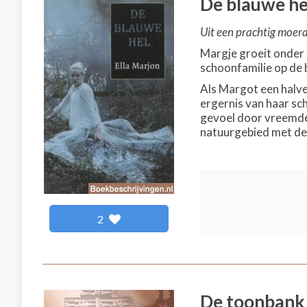
De blauwe he
Uit een prachtig moeras
Margje groeit onder 
schoonfamilie op de 
Als Margot een halve 
ergernis van haar sch
gevoel door vreemde 
natuurgebied met de 
2
De toonbank