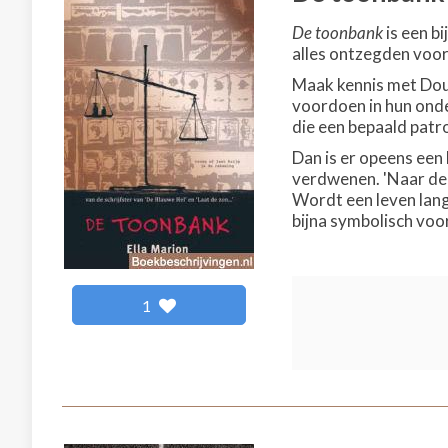
De toonbank
is een b
alles ontzegden voor
Maak kennis met Douw
voordoen in hun onde
die een bepaald patro
Dan is er opeens een l
verdwenen. 'Naar de 
Wordt een leven lang
bijna symbolisch voo
1