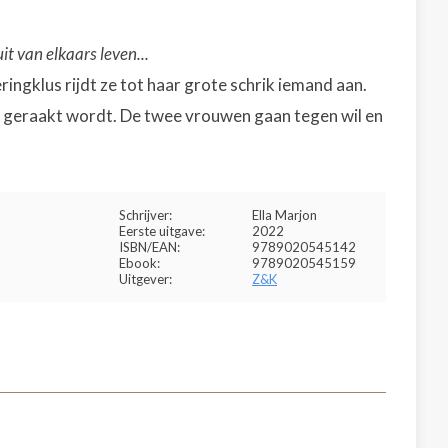
t van elkaars leven...
ringklus rijdt ze tot haar grote schrik iemand aan.
ien geraakt wordt. De twee vrouwen gaan tegen wil en
Schrijver:
Ella Marjon
Eerste uitgave:
2022
ISBN/EAN:
9789020545142
Ebook:
9789020545159
Uitgever:
Z&K