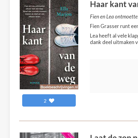
Haar kant va
Fien en Lea ontmoetten
Fien Grasser runt een
Lea heeft al vele kla
dank deel uitmaken v
2
Laat de zon 