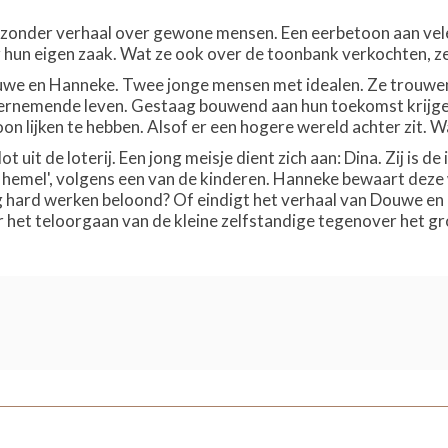
ijzonder verhaal over gewone mensen. Een eerbetoon aan vel
 hun eigen zaak. Wat ze ook over de toonbank verkochten, ze
e en Hanneke. Twee jonge mensen met idealen. Ze trouwen, 
rnemende leven. Gestaag bouwend aan hun toekomst krijgen z
on lijken te hebben. Alsof er een hogere wereld achter zit. W
ot uit de loterij. Een jong meisje dient zich aan: Dina. Zij is 
hemel', volgens een van de kinderen. Hanneke bewaart deze w
 hard werken beloond? Of eindigt het verhaal van Douwe en 
r het teloorgaan van de kleine zelfstandige tegenover het gr