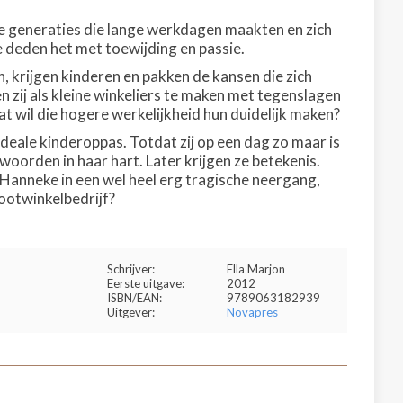
e generaties die lange werkdagen maakten en zich
 deden het met toewijding en passie.
krijgen kinderen en pakken de kansen die zich
ij als kleine winkeliers te maken met tegenslagen
at wil die hogere werkelijkheid hun duidelijk maken?
de ideale kinderoppas. Totdat zij op een dag zo maar is
oorden in haar hart. Later krijgen ze betekenis.
Hanneke in een wel heel erg tragische neergang,
ootwinkelbedrijf?
Schrijver:
Ella Marjon
Eerste uitgave:
2012
ISBN/EAN:
9789063182939
Uitgever:
Novapres