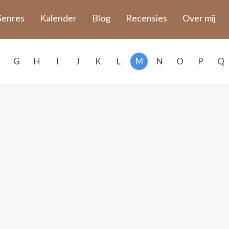
enres
Kalender
Blog
Recensies
Over mij
G
H
I
J
K
L
M
N
O
P
Q