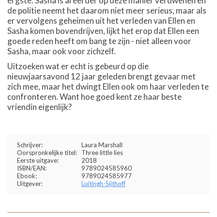
ergste. Sasha is al eerder op deze manier verdwenen en
de politie neemt het daarom niet meer serieus, maar als
er vervolgens geheimen uit het verleden van Ellen en
Sasha komen bovendrijven, lijkt het erop dat Ellen een
goede reden heeft om bang te zijn - niet alleen voor
Sasha, maar ook voor zichzelf.
Uitzoeken wat er echt is gebeurd op die
nieuwjaarsavond 12 jaar geleden brengt gevaar met
zich mee, maar het dwingt Ellen ook om haar verleden te
confronteren. Want hoe goed kent ze haar beste
vriendin eigenlijk?
Schrijver:
Laura Marshall
Oorspronkelijke titel:
Three little lies
Eerste uitgave:
2018
ISBN/EAN:
9789024585960
Ebook:
9789024585977
Uitgever:
Luitingh-Sijthoff