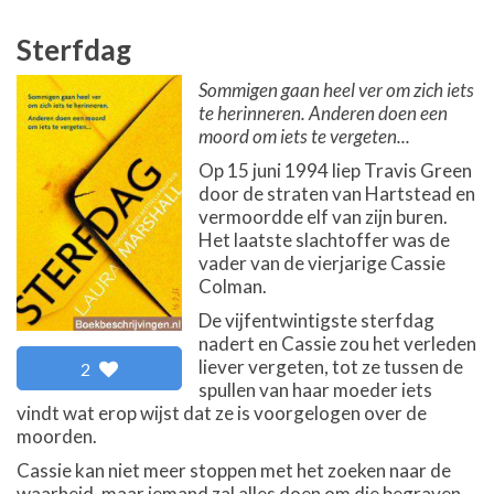
Sterfdag
Sommigen gaan heel ver om zich iets
te herinneren. Anderen doen een
moord om iets te vergeten...
Op 15 juni 1994 liep Travis Green
door de straten van Hartstead en
vermoordde elf van zijn buren.
Het laatste slachtoffer was de
vader van de vierjarige Cassie
Colman.
De vijfentwintigste sterfdag
nadert en Cassie zou het verleden
liever vergeten, tot ze tussen de
2
spullen van haar moeder iets
vindt wat erop wijst dat ze is voorgelogen over de
moorden.
Cassie kan niet meer stoppen met het zoeken naar de
waarheid, maar iemand zal alles doen om die begraven