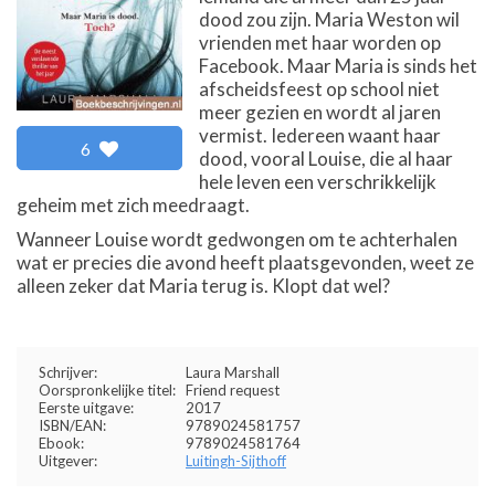
dood zou zijn. Maria Weston wil
vrienden met haar worden op
Facebook. Maar Maria is sinds het
afscheidsfeest op school niet
meer gezien en wordt al jaren
vermist. Iedereen waant haar
6
dood, vooral Louise, die al haar
hele leven een verschrikkelijk
geheim met zich meedraagt.
Wanneer Louise wordt gedwongen om te achterhalen
wat er precies die avond heeft plaatsgevonden, weet ze
alleen zeker dat Maria terug is. Klopt dat wel?
Schrijver:
Laura Marshall
Oorspronkelijke titel:
Friend request
Eerste uitgave:
2017
ISBN/EAN:
9789024581757
Ebook:
9789024581764
Uitgever:
Luitingh-Sijthoff