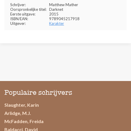
Schrijver:
Matthew Mather
Oorspronkelijke titel:
Darknet
Eerste uitgave:
2015
ISBN/EAN:
9789045217918
Uitgever:
Karakter
Populaire schrijvers
Slaughter, Karin
Arlidge, M.J.
McFadden, Freida
Baldacci, David