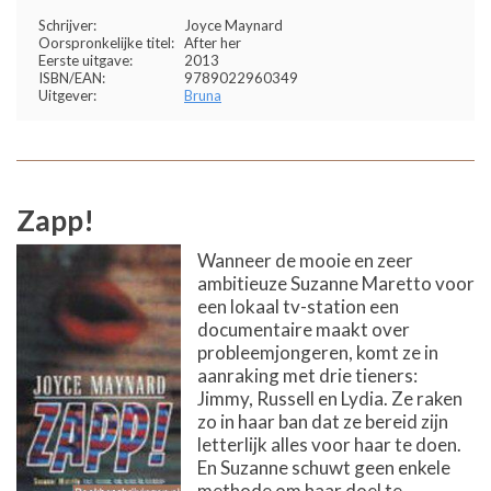
Schrijver:
Joyce Maynard
Oorspronkelijke titel:
After her
Eerste uitgave:
2013
ISBN/EAN:
9789022960349
Uitgever:
Bruna
Zapp!
Wanneer de mooie en zeer
ambitieuze Suzanne Maretto voor
een lokaal tv-station een
documentaire maakt over
probleemjongeren, komt ze in
aanraking met drie tieners:
Jimmy, Russell en Lydia. Ze raken
zo in haar ban dat ze bereid zijn
letterlijk alles voor haar te doen.
En Suzanne schuwt geen enkele
methode om haar doel te