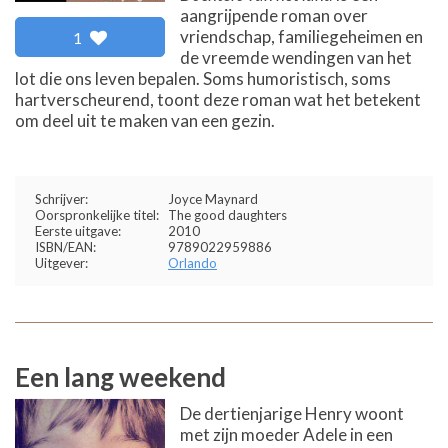
aangrijpende roman over
vriendschap, familiegeheimen en
1
de vreemde wendingen van het
lot die ons leven bepalen. Soms humoristisch, soms
hartverscheurend, toont deze roman wat het betekent
om deel uit te maken van een gezin.
Schrijver:
Joyce Maynard
Oorspronkelijke titel:
The good daughters
Eerste uitgave:
2010
ISBN/EAN:
9789022959886
Uitgever:
Orlando
Een lang weekend
De dertienjarige Henry woont
met zijn moeder Adele in een