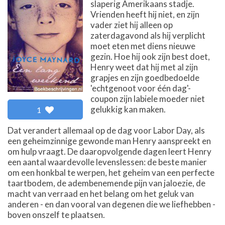
slaperig Amerikaans stadje.
Vrienden heeft hij niet, en zijn
vader ziet hij alleen op
zaterdagavond als hij verplicht
moet eten met diens nieuwe
gezin. Hoe hij ook zijn best doet,
Henry weet dat hij met al zijn
grapjes en zijn goedbedoelde
'echtgenoot voor één dag'-
coupon zijn labiele moeder niet
gelukkig kan maken.
1
Dat verandert allemaal op de dag voor Labor Day, als
een geheimzinnige gewonde man Henry aanspreekt en
om hulp vraagt. De daaropvolgende dagen leert Henry
een aantal waardevolle levenslessen: de beste manier
om een honkbal te werpen, het geheim van een perfecte
taartbodem, de adembenemende pijn van jaloezie, de
macht van verraad en het belang om het geluk van
anderen - en dan vooral van degenen die we liefhebben -
boven onszelf te plaatsen.