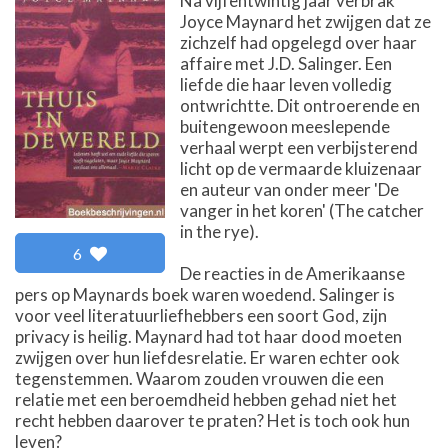
Na vijfentwintig jaar verbrak
Joyce Maynard het zwijgen dat ze
zichzelf had opgelegd over haar
affaire met J.D. Salinger. Een
liefde die haar leven volledig
ontwrichtte. Dit ontroerende en
buitengewoon meeslepende
verhaal werpt een verbijsterend
licht op de vermaarde kluizenaar
en auteur van onder meer 'De
vanger in het koren' (The catcher
in the rye).
6
De reacties in de Amerikaanse
pers op Maynards boek waren woedend. Salinger is
voor veel literatuurliefhebbers een soort God, zijn
privacy is heilig. Maynard had tot haar dood moeten
zwijgen over hun liefdesrelatie. Er waren echter ook
tegenstemmen. Waarom zouden vrouwen die een
relatie met een beroemdheid hebben gehad niet het
recht hebben daarover te praten? Het is toch ook hun
leven?