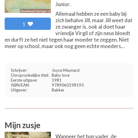
Junior.
Allemaal hebben ze een baby bij
zich behalve Jill, maar Jill weet dat
1
ze zwanger is, ook al doet haar
vriendje Virgil of zijn neus bloedt
en durft ze het niet tegen haar moeder te zeggen. Niet
meer op school, maar ook nog geen echte moeders...
Schrijver:
Joyce Maynard
Oorspronkelijke titel:
Baby love
Eerste uitgave:
1981
ISBN/EAN:
9789060198193
Uitgever:
Bakker
Mijn zusje
Wanneer het hun vader, de