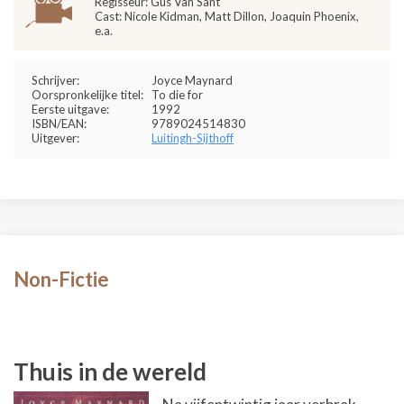
Regisseur: Gus Van Sant
Cast: Nicole Kidman, Matt Dillon, Joaquin Phoenix,
e.a.
Schrijver:
Joyce Maynard
Oorspronkelijke titel:
To die for
Eerste uitgave:
1992
ISBN/EAN:
9789024514830
Uitgever:
Luitingh-Sijthoff
Non-Fictie
Thuis in de wereld