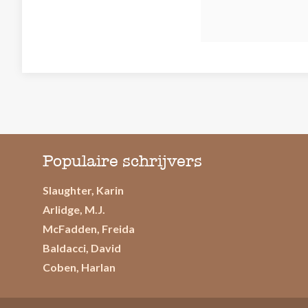
Populaire schrijvers
Slaughter, Karin
Arlidge, M.J.
McFadden, Freida
Baldacci, David
Coben, Harlan