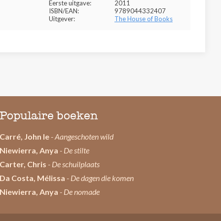
Eerste uitgave:
2011
ISBN/EAN:
9789044332407
Uitgever:
The House of Books
Populaire boeken
Carré, John le
- Aangeschoten wild
Niewierra, Anya
- De stilte
Carter, Chris
- De schuilplaats
Da Costa, Mélissa
- De dagen die komen
Niewierra, Anya
- De nomade