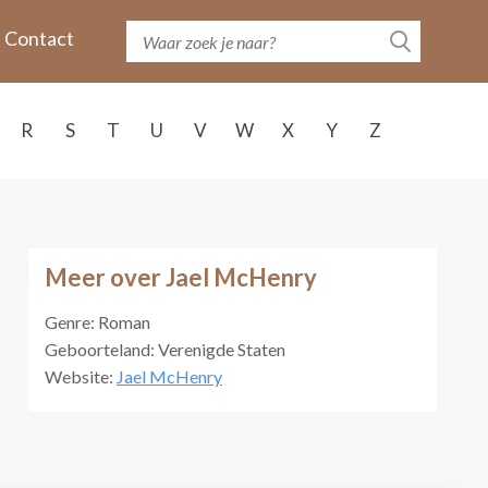
Contact
R
S
T
U
V
W
X
Y
Z
Meer over Jael McHenry
Genre: Roman
Geboorteland: Verenigde Staten
Website:
Jael McHenry