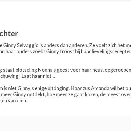
chter
e Ginny Selvaggio is anders dan anderen. Ze voelt zich het m
 haar ouders zoekt Ginny troost bij haar lievelingsrecepten
ng staat plotseling Nonna's geest voor haar neus, opgeroepe
uwing: 'Laat haar niet...'
n is niet Ginny's enige uitdaging. Haar zus Amanda wil het ou
meer Ginny ontdekt, hoe meer ze gaat koken, de meest overh
lgen van dien.