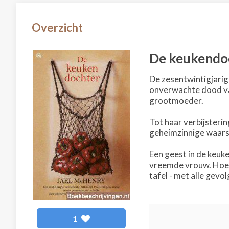
Overzicht
De keukendo
De zesentwintigjarig
onverwachte dood van
grootmoeder.
Tot haar verbijsteri
geheimzinnige waarsch
Een geest in de keuke
vreemde vrouw. Hoe 
tafel - met alle gevo
1