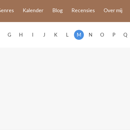
enres
Kalender
Blog
Recensies
Over mij
G
H
I
J
K
L
M
N
O
P
Q