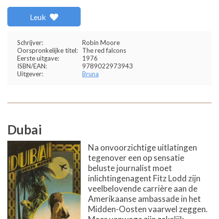
Leuk
Schrijver:
Robin Moore
Oorspronkelijke titel:
The red falcons
Eerste uitgave:
1976
ISBN/EAN:
9789022973943
Uitgever:
Bruna
Dubai
Na onvoorzichtige uitlatingen
tegenover een op sensatie
beluste journalist moet
inlichtingenagent Fitz Lodd zijn
veelbelovende carrière aan de
Amerikaanse ambassade in het
Midden-Oosten vaarwel zeggen.