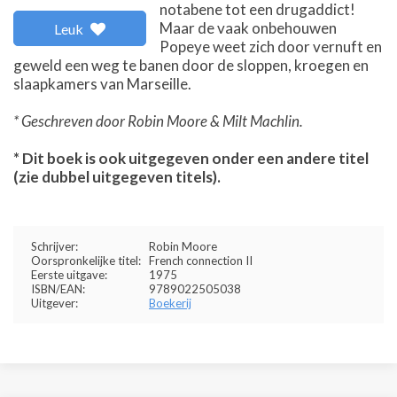
notabene tot een drugaddict!
Maar de vaak onbehouwen
Leuk
Popeye weet zich door vernuft en
geweld een weg te banen door de sloppen, kroegen en
slaapkamers van Marseille.
* Geschreven door Robin Moore & Milt Machlin.
* Dit boek is ook uitgegeven onder een andere titel
(zie dubbel uitgegeven titels).
Schrijver:
Robin Moore
Oorspronkelijke titel:
French connection II
Eerste uitgave:
1975
ISBN/EAN:
9789022505038
Uitgever:
Boekerij