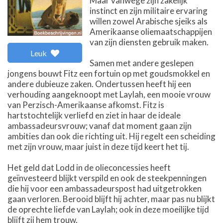
Maar vanwege zijn zakelijk
instinct en zijn militaire ervaring
willen zowel Arabische sjeiks als
Amerikaanse oliemaatschappijen
van zijn diensten gebruik maken.
Leuk
Samen met andere geslepen
jongens bouwt Fitz een fortuin op met goudsmokkel en
andere dubieuze zaken. Ondertussen heeft hij een
verhouding aangeknoopt met Laylah, een mooie vrouw
van Perzisch-Amerikaanse afkomst. Fitz is
hartstochtelijk verliefd en ziet in haar de ideale
ambassadeursvrouw; vanaf dat moment gaan zijn
ambities dan ook die richting uit. Hij regelt een scheiding
met zijn vrouw, maar juist in deze tijd keert het tij.
Het geld dat Lodd in de olieconcessies heeft
geïnvesteerd blijkt verspild en ook de steekpenningen
die hij voor een ambassadeurspost had uitgetrokken
gaan verloren. Berooid blijft hij achter, maar pas nu blijkt
de oprechte liefde van Laylah; ook in deze moeilijke tijd
blijft zij hem trouw.