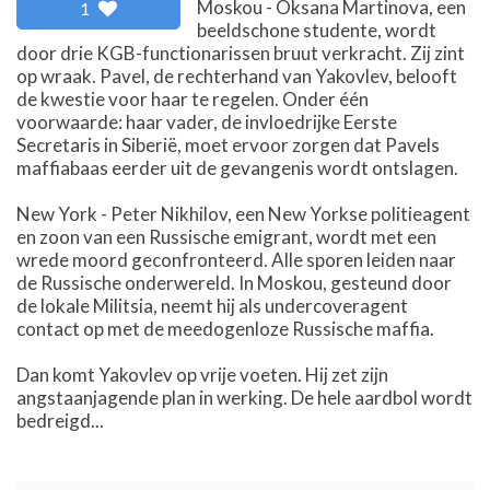
Moskou - Oksana Martinova, een
1
beeldschone studente, wordt
door drie KGB-functionarissen bruut verkracht. Zij zint
op wraak. Pavel, de rechterhand van Yakovlev, belooft
de kwestie voor haar te regelen. Onder één
voorwaarde: haar vader, de invloedrijke Eerste
Secretaris in Siberië, moet ervoor zorgen dat Pavels
maffiabaas eerder uit de gevangenis wordt ontslagen.
New York - Peter Nikhilov, een New Yorkse politieagent
en zoon van een Russische emigrant, wordt met een
wrede moord geconfronteerd. Alle sporen leiden naar
de Russische onderwereld. In Moskou, gesteund door
de lokale Militsia, neemt hij als undercoveragent
contact op met de meedogenloze Russische maffia.
Dan komt Yakovlev op vrije voeten. Hij zet zijn
angstaanjagende plan in werking. De hele aardbol wordt
bedreigd...