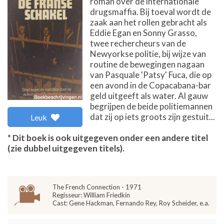
roman over de internationale
drugsmaffia. Bij toeval wordt de
zaak aan het rollen gebracht als
Eddie Egan en Sonny Grasso,
twee rechercheurs van de
Newyorkse politie, bij wijze van
routine de bewegingen nagaan
van Pasquale 'Patsy' Fuca, die op
een avond in de Copacabana-bar
geld uitgeeft als water. Al gauw
begrijpen de beide politiemannen
dat zij op iets groots zijn gestuit...
Leuk
* Dit boek is ook uitgegeven onder een andere titel
(zie dubbel uitgegeven titels).
The French Connection - 1971
Regisseur: William Friedkin
Cast: Gene Hackman, Fernando Rey, Roy Scheider, e.a.