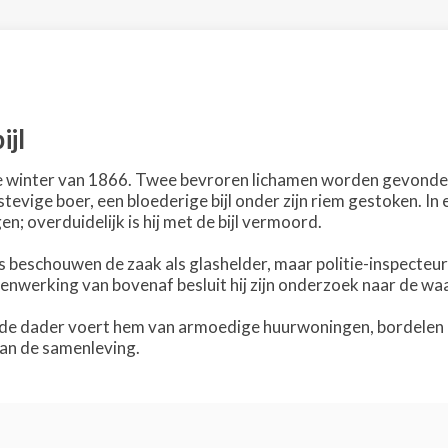
ijl
de winter van 1866. Twee bevroren lichamen worden gevonden
evige boer, een bloederige bijl onder zijn riem gestoken. In
; overduidelijk is hij met de bijl vermoord.
es beschouwen de zaak als glashelder, maar politie-inspecteu
enwerking van bovenaf besluit hij zijn onderzoek naar de waa
 de dader voert hem van armoedige huurwoningen, bordelen en
an de samenleving.