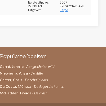
Eerste uitgave:
2007
ISBN/EAN:
9789023423478
Uitgever:
Cargo
Populaire boeken
Carré, John le
- Aangeschoten wild
Niewierra, Anya
- De stilte
Carter, Chris
- De schuilplaats
Da Costa, Mélissa
- De dagen die komen
McFadden, Freida
- De crash