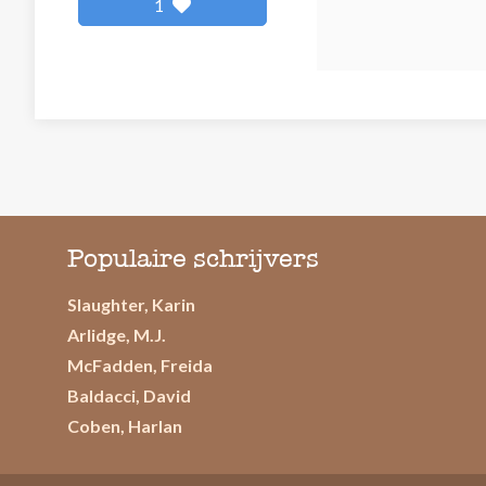
1
Populaire schrijvers
Slaughter, Karin
Arlidge, M.J.
McFadden, Freida
Baldacci, David
Coben, Harlan