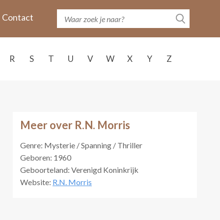
Contact
R
S
T
U
V
W
X
Y
Z
Meer over R.N. Morris
Genre: Mysterie / Spanning / Thriller
Geboren: 1960
Geboorteland: Verenigd Koninkrijk
Website:
R.N. Morris