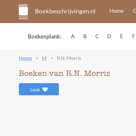
Boekbeschrijvingen.nl
Home
G
Boekenplank:
A
B
C
D
E
F
Home
M
R.N. Morris
Boeken van R.N. Morris
Leuk