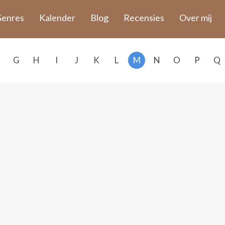
enres
Kalender
Blog
Recensies
Over mij
G
H
I
J
K
L
M
N
O
P
Q