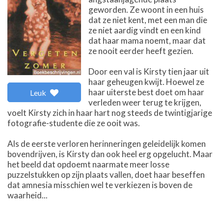
geworden. Ze woont in een huis
dat ze niet kent, met een man die
ze niet aardig vindt en een kind
dat haar mama noemt, maar dat
ze nooit eerder heeft gezien.
Door een val is Kirsty tien jaar uit
haar geheugen kwijt. Hoewel ze
haar uiterste best doet om haar
Leuk
verleden weer terug te krijgen,
voelt Kirsty zich in haar hart nog steeds de twintigjarige
fotografie-studente die ze ooit was.
Als de eerste verloren herinneringen geleidelijk komen
bovendrijven, is Kirsty dan ook heel erg opgelucht. Maar
het beeld dat opdoemt naarmate meer losse
puzzelstukken op zijn plaats vallen, doet haar beseffen
dat amnesia misschien wel te verkiezen is boven de
waarheid...