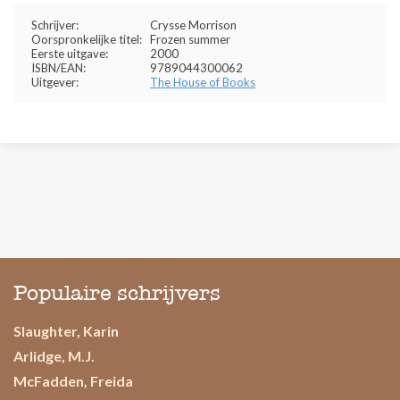
Schrijver:
Crysse Morrison
Oorspronkelijke titel:
Frozen summer
Eerste uitgave:
2000
ISBN/EAN:
9789044300062
Uitgever:
The House of Books
Populaire schrijvers
Slaughter, Karin
Arlidge, M.J.
McFadden, Freida