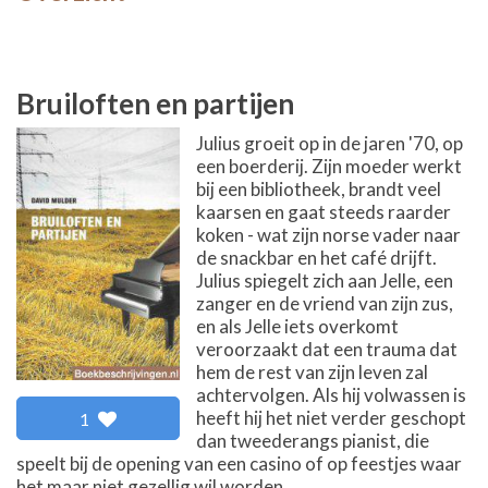
Bruiloften en partijen
Julius groeit op in de jaren '70, op
een boerderij. Zijn moeder werkt
bij een bibliotheek, brandt veel
kaarsen en gaat steeds raarder
koken - wat zijn norse vader naar
de snackbar en het café drijft.
Julius spiegelt zich aan Jelle, een
zanger en de vriend van zijn zus,
en als Jelle iets overkomt
veroorzaakt dat een trauma dat
hem de rest van zijn leven zal
achtervolgen. Als hij volwassen is
heeft hij het niet verder geschopt
1
dan tweederangs pianist, die
speelt bij de opening van een casino of op feestjes waar
het maar niet gezellig wil worden.