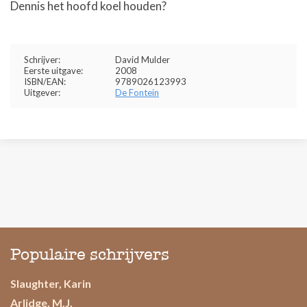
Dennis het hoofd koel houden?
Schrijver:
David Mulder
Eerste uitgave:
2008
ISBN/EAN:
9789026123993
Uitgever:
De Fontein
Populaire schrijvers
Slaughter, Karin
Arlidge, M.J.