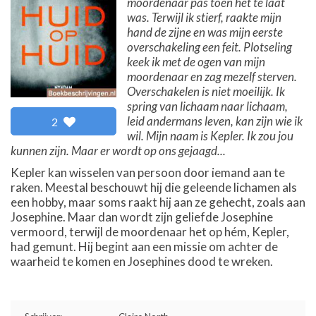
moordenaar pas toen het te laat
was. Terwijl ik stierf, raakte mijn
hand de zijne en was mijn eerste
overschakeling een feit. Plotseling
keek ik met de ogen van mijn
moordenaar en zag mezelf sterven.
Overschakelen is niet moeilijk. Ik
spring van lichaam naar lichaam,
leid andermans leven, kan zijn wie ik
2
wil. Mijn naam is Kepler. Ik zou jou
kunnen zijn. Maar er wordt op ons gejaagd...
Kepler kan wisselen van persoon door iemand aan te
raken. Meestal beschouwt hij die geleende lichamen als
een hobby, maar soms raakt hij aan ze gehecht, zoals aan
Josephine. Maar dan wordt zijn geliefde Josephine
vermoord, terwijl de moordenaar het op hém, Kepler,
had gemunt. Hij begint aan een missie om achter de
waarheid te komen en Josephines dood te wreken.