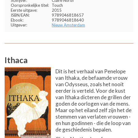
Schrijver:
Claire North
Oorspronkelijke titel:
Touch
Eerste uitgave:
2015
ISBN/EAN:
9789046818657
Ebook:
9789046818640
Uitgever:
Nieuw Amsterdam
Ithaca
Dit is het verhaal van Penelope
van Ithaka, de befaamde vrouw
van Odysseus, zoals het nooit
eerder is verteld. Voor de kust
van Ithaka dicteren de grillen der
goden de oorlogen van de mens.
Maar op het eiland zelf zijn het de
stemmen van verlaten vrouwen -
en hun godinnen - die de loop van
de geschiedenis bepalen.