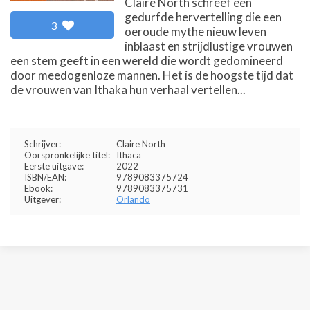
Claire North schreef een
gedurfde hervertelling die een
3
oeroude mythe nieuw leven
inblaast en strijdlustige vrouwen
een stem geeft in een wereld die wordt gedomineerd
door meedogenloze mannen. Het is de hoogste tijd dat
de vrouwen van Ithaka hun verhaal vertellen...
Schrijver:
Claire North
Oorspronkelijke titel:
Ithaca
Eerste uitgave:
2022
ISBN/EAN:
9789083375724
Ebook:
9789083375731
Uitgever:
Orlando