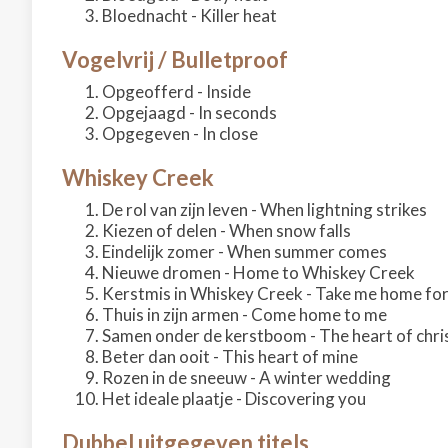
Bloednacht - Killer heat
Vogelvrij / Bulletproof
Opgeofferd - Inside
Opgejaagd - In seconds
Opgegeven - In close
Whiskey Creek
De rol van zijn leven - When lightning strikes
Kiezen of delen - When snow falls
Eindelijk zomer - When summer comes
Nieuwe dromen - Home to Whiskey Creek
Kerstmis in Whiskey Creek - Take me home fo
Thuis in zijn armen - Come home to me
Samen onder de kerstboom - The heart of chr
Beter dan ooit - This heart of mine
Rozen in de sneeuw - A winter wedding
Het ideale plaatje - Discovering you
Dubbel uitgegeven titels