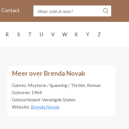
Contact
R
S
T
U
V
W
X
Y
Z
Meer over Brenda Novak
Genres: Mysterie / Spanning / Thriller, Roman
Geboren: 1964
Geboorteland: Verenigde Staten
Website:
Brenda Novak