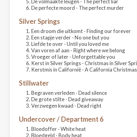
De volmaakte leugen - The perfect liar
De perfecte moord - The perfect murder
Silver Springs
Een droom die uitkomt - Finding our forever
Een stapje verder - No one but you
Liefde te over - Until you loved me
Van voren af aan - Right where we belong
Vroeger of later - Unforgettable you
Kerst in Silver Springs - Christmas in Silver Spr
Kerstmis in Californië - A California Christmas
Stillwater
Begraven verleden - Dead silence
De grote stilte - Dead giveaway
Verzwegen kwaad - Dead right
Undercover / Department 6
Bloedoffer - White heat
Bloedgeld - Body heat