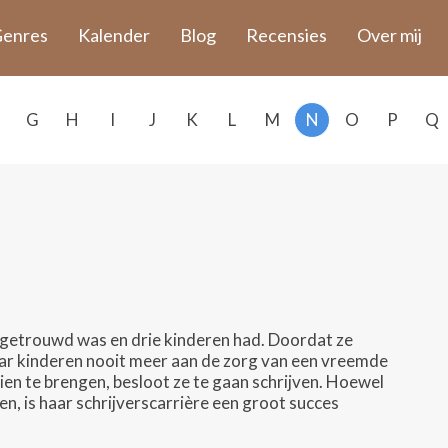
enres
Kalender
Blog
Recensies
Over mij
G
H
I
J
K
L
M
N
O
P
Q
 getrouwd was en drie kinderen had. Doordat ze
aar kinderen nooit meer aan de zorg van een vreemde
zien te brengen, besloot ze te gaan schrijven. Hoewel
en, is haar schrijverscarrière een groot succes