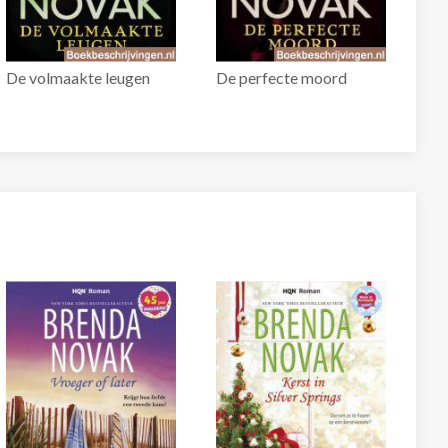
De volmaakte leugen
De perfecte moord