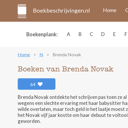
Boekbeschrijvingen.nl
Home
G
Boekenplank:
A
B
C
D
E
F
Home
N
Brenda Novak
Boeken van Brenda Novak
64
Brenda Novak ontdekte het schrijven pas toen ze al
wegens een slechte ervaring met haar babysitter h
wilde overlaten, maar toch geld in het laatje moest 
het Novak vijf jaar kostte om haar debuut te voltooi
geworden.