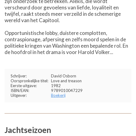
zijn onderzoek te betrekken. Alexis, die wordt
verscheurd door gevoelens van liefde, loyaliteit en
twijfel, raakt steeds meer verzeild in de schemerige
wereld van het Capitool.
Opportunistische lobby, duistere complotten,
contraspionage, afpersing en zelfs moord spelen in de
politieke kringen van Washington een bepalende rol. En
de hoofdrol in het drama is voor Harold Volker...
Schrijver:
David Osborn
Oorspronkelijke titel:
Love and treason
Eerste uitgave:
1982
ISBN/EAN:
9789010047229
Uitgever:
Boekerij
Jachtseizoen