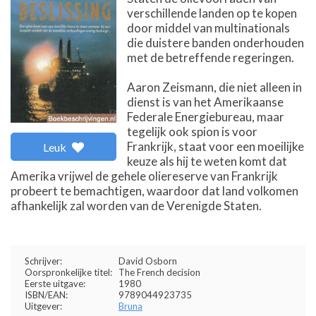
verschillende landen op te kopen
door middel van multinationals
die duistere banden onderhouden
met de betreffende regeringen.
Aaron Zeismann, die niet alleen in
dienst is van het Amerikaanse
Federale Energiebureau, maar
tegelijk ook spion is voor
Frankrijk, staat voor een moeilijke
Leuk
keuze als hij te weten komt dat
Amerika vrijwel de gehele oliereserve van Frankrijk
probeert te bemachtigen, waardoor dat land volkomen
afhankelijk zal worden van de Verenigde Staten.
Schrijver:
David Osborn
Oorspronkelijke titel:
The French decision
Eerste uitgave:
1980
ISBN/EAN:
9789044923735
Uitgever:
Bruna