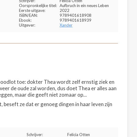
Schrijver:
Felicia Otten
Oorspronkelijke titel:
Aufbruch in ein neues Leben
Eerste uitgave:
2022
ISBN/EAN:
9789401618908
Ebook:
9789401618939
Uitgever:
Xander
 noodlot toe: dokter Thea wordt zelf ernstig ziek en
weer de oude zal worden, dus doet Thea er alles aan
ggen, maar die geeft niet zomaar op...
 beseft ze dat er genoeg dingen in haar leven zijn
Schrijver:
Felicia Otten