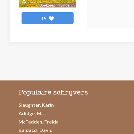
15
Populaire schrijvers
Slaughter, Karin
Arlidge, M.J.
McFadden, Freida
Baldacci, David