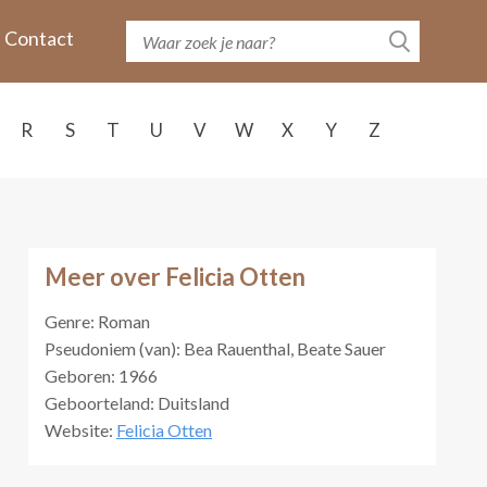
Contact
R
S
T
U
V
W
X
Y
Z
Meer over Felicia Otten
Genre: Roman
Pseudoniem (van): Bea Rauenthal, Beate Sauer
Geboren: 1966
Geboorteland: Duitsland
Website:
Felicia Otten