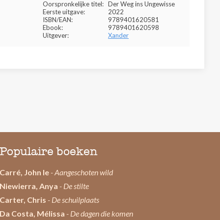
Oorspronkelijke titel:
Der Weg ins Ungewisse
Eerste uitgave:
2022
ISBN/EAN:
9789401620581
Ebook:
9789401620598
Uitgever:
Xander
Populaire boeken
Carré, John le
- Aangeschoten wild
Niewierra, Anya
- De stilte
Carter, Chris
- De schuilplaats
Da Costa, Mélissa
- De dagen die komen