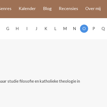
enres
Kalender
Blog
Recensies
Over mij
G
H
I
J
K
L
M
N
O
P
Q
aar studie filosofie en katholieke theologie in