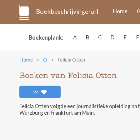
Boekbeschrijvingen.nl
Home
G
Boekenplank:
A
B
C
D
E
F
Home
O
Felicia Otten
Boeken van Felicia Otten
24
Felicia Otten volgde een journalistieke opleiding na h
Würzburg en Frankfurt am Main.