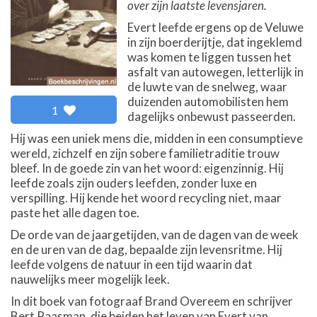
over zijn laatste levensjaren.
Evert leefde ergens op de Veluwe
in zijn boerderijtje, dat ingeklemd
was komen te liggen tussen het
asfalt van autowegen, letterlijk in
de luwte van de snelweg, waar
duizenden automobilisten hem
1
dagelijks onbewust passeerden.
Hij was een uniek mens die, midden in een consumptieve
wereld, zichzelf en zijn sobere familietraditie trouw
bleef. In de goede zin van het woord: eigenzinnig. Hij
leefde zoals zijn ouders leefden, zonder luxe en
verspilling. Hij kende het woord recycling niet, maar
paste het alle dagen toe.
De orde van de jaargetijden, van de dagen van de week
en de uren van de dag, bepaalde zijn levensritme. Hij
leefde volgens de natuur in een tijd waarin dat
nauwelijks meer mogelijk leek.
In dit boek van fotograaf Brand Overeem en schrijver
Bert Paasman, die beiden het leven van Evert van