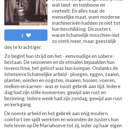
wat land- en tuinbouw en
veeteelt. En alles naar de
menselijke maat, want moderne
machinerieën hadden ze niet tot
hun beschikking. De zusters
waren lichamelijk misschien niet
1
zo sterk meer, maar geestelijk
des te krachtiger.
Zo begint hun strijd om het - eenvoudige en sobere -
bestaan. De seizoenen en de etmalen bepaalden hun
levensritme, het geloof was hun kompas. Ondanks de
intensieve lichamelijke arbeid - ploegen, eggen, zaaien,
planten, wieden en oogsten, maaien, hooien, voeren,
melken en karnen - was er nooit gebrek aan tijd. Iedere
dag had zijn stille momenten, gewijd aan rust en
bezinning. Iedere week had zijn zondag, gewijd aan rust
en kerkgang.
De noeste arbeid en het gebrek aan enig modern
comfort ten spijt werkten en woonden de zusters hun
hele leven op De Mariahoeve tot zij, ieder op haar eigen