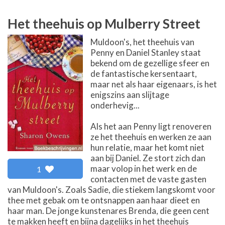
Het theehuis op Mulberry Street
Muldoon's, het theehuis van
Penny en Daniel Stanley staat
bekend om de gezellige sfeer en
de fantastische kersentaart,
maar net als haar eigenaars, is het
enigszins aan slijtage
onderhevig...
Als het aan Penny ligt renoveren
ze het theehuis en werken ze aan
hun relatie, maar het komt niet
aan bij Daniel. Ze stort zich dan
maar volop in het werk en de
1
contacten met de vaste gasten
van Muldoon's. Zoals Sadie, die stiekem langskomt voor
thee met gebak om te ontsnappen aan haar dieet en
haar man. De jonge kunstenares Brenda, die geen cent
te makken heeft en bijna dagelijks in het theehuis