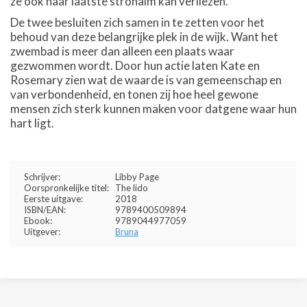
ze ook haar laatste strohalm kan verliezen.
De twee besluiten zich samen in te zetten voor het
behoud van deze belangrijke plek in de wijk. Want het
zwembad is meer dan alleen een plaats waar
gezwommen wordt. Door hun actie laten Kate en
Rosemary zien wat de waarde is van gemeenschap en
van verbondenheid, en tonen zij hoe heel gewone
mensen zich sterk kunnen maken voor datgene waar hun
hart ligt.
Schrijver:
Libby Page
Oorspronkelijke titel:
The lido
Eerste uitgave:
2018
ISBN/EAN:
9789400509894
Ebook:
9789044977059
Uitgever:
Bruna