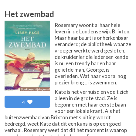
Het zwembad
Rosemary woont al haar hele
leven in de Londense wijk Brixton.
Maar haar buurt is onherkenbaar
veranderd; de bibliotheek waar ze
vroeger werkte werd gesloten,
de kruidenier die iedereen kende
is nu een trendy bar en haar
geliefde man, George, is
overleden. Wat haar vooral nog
plezier brengt, is zwemmen.
Kate is net verhuisd en voelt zich
alleen in de grote stad. Ze is
4
begonnen met haar eerste baan
voor een lokale krant. Als het
buitenzwembad van Brixton met sluiting wordt
bedreigd, weet Kate dat dit een kans is op een goed
verhaal. Rosemary weet dat dit het moment is waarop