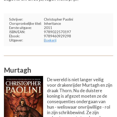
Schrijver:
Christopher Paolini
Oorspronkelijke titel:
Inheritance
Eerste uitgave:
2011
ISBN/EAN:
9789022570197
Ebook:
9789460929298
Uitgever:
Boekerij
Murtagh
De wereld is niet langer veilig
voor drakenrijder Murtagh en zijn
draak Thorn. Nu de duistere
koning is afgezet moeten ze de
consequenties ondergaan van
hun - weliswaar onvrijwillige - rol
in zijn schrikbewind. Ze zijn