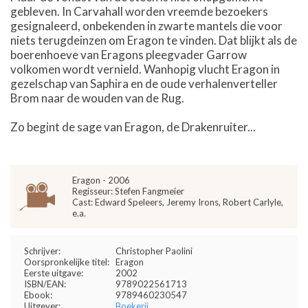
gebleven. In Carvahall worden vreemde bezoekers
gesignaleerd, onbekenden in zwarte mantels die voor
niets terugdeinzen om Eragon te vinden. Dat blijkt als de
boerenhoeve van Eragons pleegvader Garrow
volkomen wordt vernield. Wanhopig vlucht Eragon in
gezelschap van Saphira en de oude verhalenverteller
Brom naar de wouden van de Rug.
Zo begint de sage van Eragon, de Drakenruiter...
Eragon - 2006
Regisseur: Stefen Fangmeier
Cast: Edward Speleers, Jeremy Irons, Robert Carlyle,
e.a.
Schrijver:
Christopher Paolini
Oorspronkelijke titel:
Eragon
Eerste uitgave:
2002
ISBN/EAN:
9789022561713
Ebook:
9789460230547
Uitgever:
Boekerij