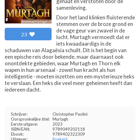
gehaat en verstoten door de
samenleving.
Door het land klinken fluisterende
stemmen over de broze grond en
de vage geur van zwavel in de
23
lucht. Murtagh vermoedt dat er
iets kwaadaardigs in de
schaduwen van Alagaësia schuilt. Dit is het begin van
een epische reis door bekende, maar daarnaast ook
onontdekte gebieden, waar Murtagh en Thorn elk
wapen in hun arsenaal - zowel hun kracht als hun
intelligentie - moeten inzetten om een mysterieuze heks
te verslaan. Een heks die veel meer geheimen heeft dan
iedereen dacht.
Schrijver:
Christopher Paolini
Oorspronkelijke titel:
Murtagh
Eerste uitgave:
2023
ISBN/EAN:
9789049202118
Ebook:
9789402322309
Uitgever:
Boekerij