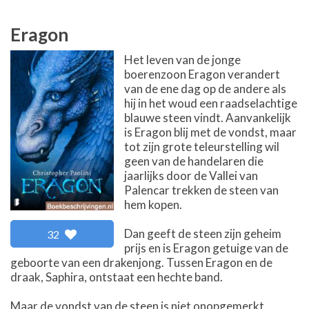
Eragon
Het leven van de jonge
boerenzoon Eragon verandert
van de ene dag op de andere als
hij in het woud een raadselachtige
blauwe steen vindt. Aanvankelijk
is Eragon blij met de vondst, maar
tot zijn grote teleurstelling wil
geen van de handelaren die
jaarlijks door de Vallei van
Palencar trekken de steen van
hem kopen.
Dan geeft de steen zijn geheim
32
prijs en is Eragon getuige van de
geboorte van een drakenjong. Tussen Eragon en de
draak, Saphira, ontstaat een hechte band.
Maar de vondst van de steen is niet onopgemerkt