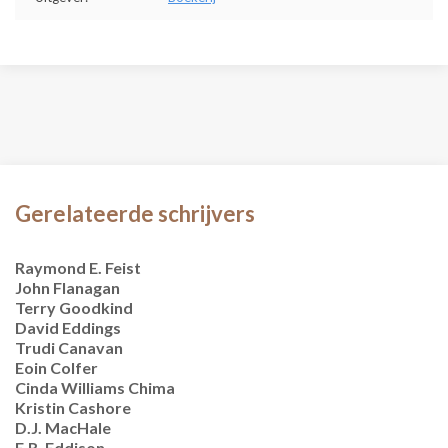
Gerelateerde schrijvers
Raymond E. Feist
John Flanagan
Terry Goodkind
David Eddings
Trudi Canavan
Eoin Colfer
Cinda Williams Chima
Kristin Cashore
D.J. MacHale
E.R. Eddison