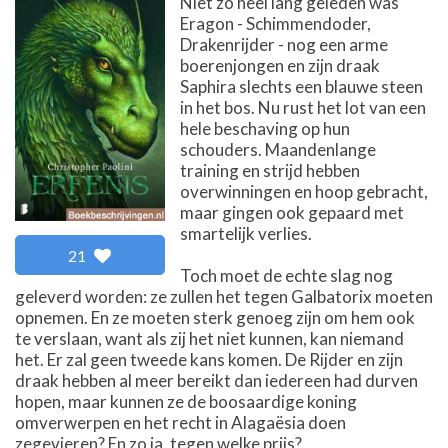
Niet zo heel lang geleden was
Eragon - Schimmendoder,
Drakenrijder - nog een arme
boerenjongen en zijn draak
Saphira slechts een blauwe steen
in het bos. Nu rust het lot van een
hele beschaving op hun
schouders. Maandenlange
training en strijd hebben
overwinningen en hoop gebracht,
maar gingen ook gepaard met
smartelijk verlies.
21
Toch moet de echte slag nog
geleverd worden: ze zullen het tegen Galbatorix moeten
opnemen. En ze moeten sterk genoeg zijn om hem ook
te verslaan, want als zij het niet kunnen, kan niemand
het. Er zal geen tweede kans komen. De Rijder en zijn
draak hebben al meer bereikt dan iedereen had durven
hopen, maar kunnen ze de boosaardige koning
omverwerpen en het recht in Alagaësia doen
zegevieren? En zo ja, tegen welke prijs?