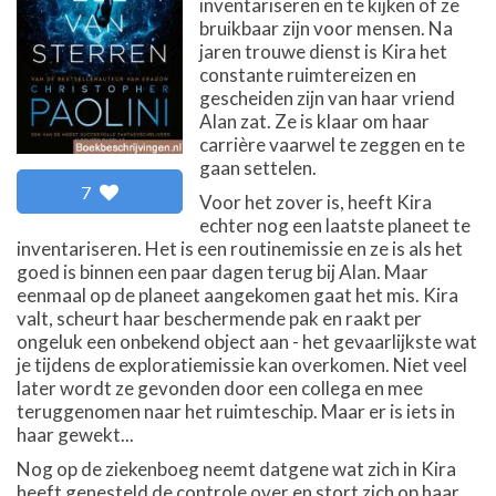
inventariseren en te kijken of ze
bruikbaar zijn voor mensen. Na
jaren trouwe dienst is Kira het
constante ruimtereizen en
gescheiden zijn van haar vriend
Alan zat. Ze is klaar om haar
carrière vaarwel te zeggen en te
gaan settelen.
7
Voor het zover is, heeft Kira
echter nog een laatste planeet te
inventariseren. Het is een routinemissie en ze is als het
goed is binnen een paar dagen terug bij Alan. Maar
eenmaal op de planeet aangekomen gaat het mis. Kira
valt, scheurt haar beschermende pak en raakt per
ongeluk een onbekend object aan - het gevaarlijkste wat
je tijdens de exploratiemissie kan overkomen. Niet veel
later wordt ze gevonden door een collega en mee
teruggenomen naar het ruimteschip. Maar er is iets in
haar gewekt...
Nog op de ziekenboeg neemt datgene wat zich in Kira
heeft genesteld de controle over en stort zich op haar