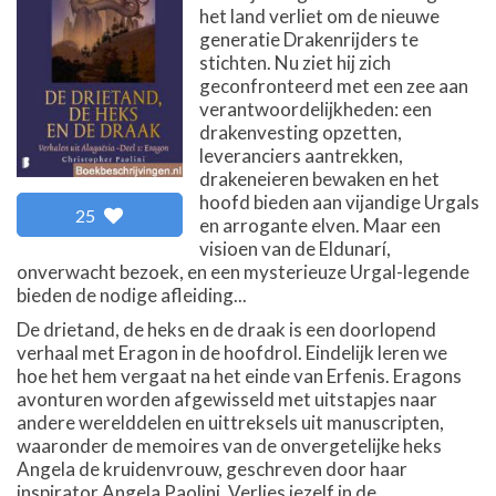
het land verliet om de nieuwe
generatie Drakenrijders te
stichten. Nu ziet hij zich
geconfronteerd met een zee aan
verantwoordelijkheden: een
drakenvesting opzetten,
leveranciers aantrekken,
drakeneieren bewaken en het
hoofd bieden aan vijandige Urgals
25
en arrogante elven. Maar een
visioen van de Eldunarí,
onverwacht bezoek, en een mysterieuze Urgal-legende
bieden de nodige afleiding...
De drietand, de heks en de draak is een doorlopend
verhaal met Eragon in de hoofdrol. Eindelijk leren we
hoe het hem vergaat na het einde van Erfenis. Eragons
avonturen worden afgewisseld met uitstapjes naar
andere werelddelen en uittreksels uit manuscripten,
waaronder de memoires van de onvergetelijke heks
Angela de kruidenvrouw, geschreven door haar
inspirator Angela Paolini. Verlies jezelf in de