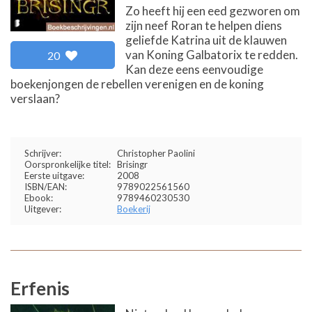
Zo heeft hij een eed gezworen om
zijn neef Roran te helpen diens
geliefde Katrina uit de klauwen
van Koning Galbatorix te redden.
20
Kan deze eens eenvoudige
boekenjongen de rebellen verenigen en de koning
verslaan?
Schrijver:
Christopher Paolini
Oorspronkelijke titel:
Brisingr
Eerste uitgave:
2008
ISBN/EAN:
9789022561560
Ebook:
9789460230530
Uitgever:
Boekerij
Erfenis