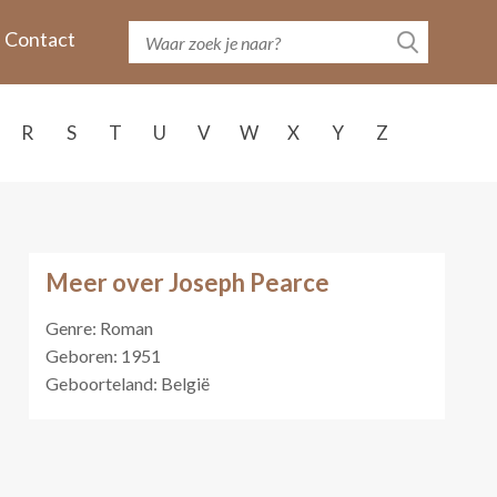
Contact
R
S
T
U
V
W
X
Y
Z
Meer over Joseph Pearce
Genre: Roman
Geboren: 1951
Geboorteland: België