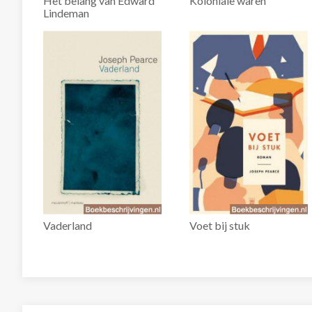
Het belang van Edward
Koloniale waren
Lindeman
Vaderland
Voet bij stuk