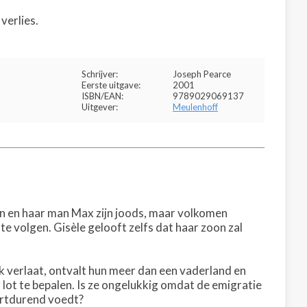
verlies.
Schrijver:
Joseph Pearce
Eerste uitgave:
2001
ISBN/EAN:
9789029069137
Uitgever:
Meulenhoff
 en haar man Max zijn joods, maar volkomen
e volgen. Gisèle gelooft zelfs dat haar zoon zal
jk verlaat, ontvalt hun meer dan een vaderland en
r lot te bepalen. Is ze ongelukkig omdat de emigratie
ortdurend voedt?