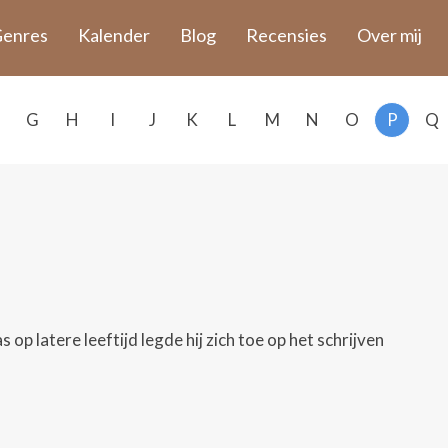
enres
Kalender
Blog
Recensies
Over mij
G
H
I
J
K
L
M
N
O
P
Q
op latere leeftijd legde hij zich toe op het schrijven