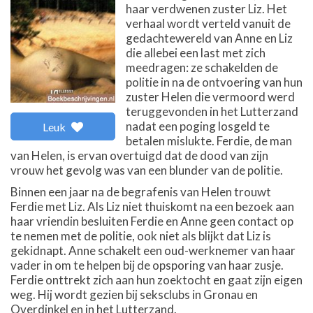
haar verdwenen zuster Liz. Het
verhaal wordt verteld vanuit de
gedachtewereld van Anne en Liz
die allebei een last met zich
meedragen: ze schakelden de
politie in na de ontvoering van hun
zuster Helen die vermoord werd
teruggevonden in het Lutterzand
nadat een poging losgeld te
Leuk
betalen mislukte. Ferdie, de man
van Helen, is ervan overtuigd dat de dood van zijn
vrouw het gevolg was van een blunder van de politie.
Binnen een jaar na de begrafenis van Helen trouwt
Ferdie met Liz. Als Liz niet thuiskomt na een bezoek aan
haar vriendin besluiten Ferdie en Anne geen contact op
te nemen met de politie, ook niet als blijkt dat Liz is
gekidnapt. Anne schakelt een oud-werknemer van haar
vader in om te helpen bij de opsporing van haar zusje.
Ferdie onttrekt zich aan hun zoektocht en gaat zijn eigen
weg. Hij wordt gezien bij seksclubs in Gronau en
Overdinkel en in het Lutterzand.