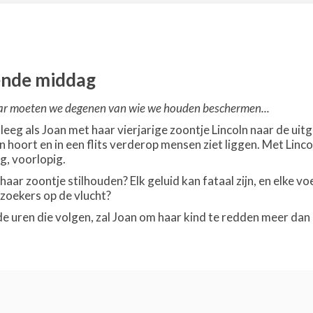
ende middag
aar moeten we degenen van wie we houden beschermen...
a leeg als Joan met haar vierjarige zoontje Lincoln naar de ui
 hoort en in een flits verderop mensen ziet liggen. Met Linc
ig, voorlopig.
aar zoontje stilhouden? Elk geluid kan fataal zijn, en elke v
ezoekers op de vlucht?
e uren die volgen, zal Joan om haar kind te redden meer da