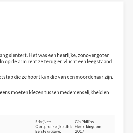
tgang slentert. Het was een heerlijke, zonovergoten
oln op de arm rent ze terug en vlucht een leegstaand
oetstap die ze hoort kan die van een moordenaar zijn.
n eens moeten kiezen tussen medemenselijkheid en
Schrijver:
Gin Phillips
Oorspronkelijke titel:
Fierce kingdom
Eerste uitgave:
2017