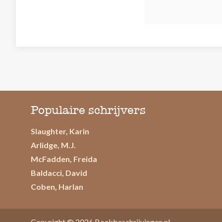
Populaire schrijvers
Slaughter, Karin
Arlidge, M.J.
McFadden, Freida
Baldacci, David
Coben, Harlan
Copyright © 2026
Boekbeschrijvingen.nl