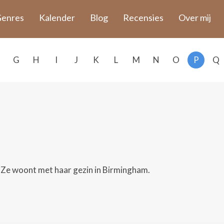
enres
Kalender
Blog
Recensies
Over mij
G
H
I
J
K
L
M
N
O
P
Q
d. Ze woont met haar gezin in Birmingham.