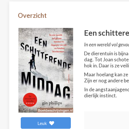
Overzicht
Een schitter
In een wereld vol gev
De dierentuin is bijn
dag. Tot Joan schoten
hok in. Daar is ze veil
Maar hoelang kan ze h
Zijn er nog andere b
In de angstaanjagend
dierlijk instinct.
Leuk