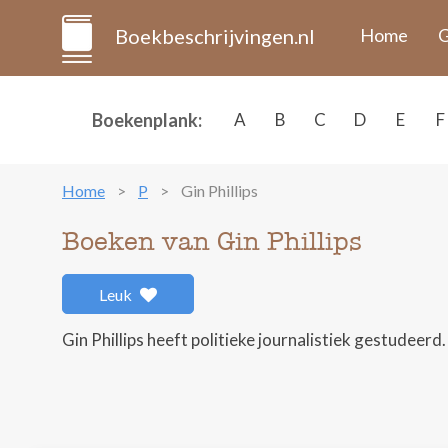
Boekbeschrijvingen.nl
Home
G
Boekenplank:
A
B
C
D
E
F
Home
P
Gin Phillips
Boeken van Gin Phillips
Leuk
Gin Phillips heeft politieke journalistiek gestudeer