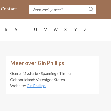
Contact
R
S
T
U
V
W
X
Y
Z
Meer over Gin Phillips
Genre: Mysterie / Spanning / Thriller
Geboorteland: Verenigde Staten
Website:
Gin Phillips