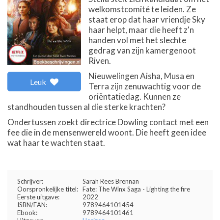
welkomstcomité te leiden. Ze
staat erop dat haar vriendje Sky
haar helpt, maar die heeft z'n
handen vol met het slechte
gedrag van zijn kamergenoot
Riven.
Nieuwelingen Aisha, Musa en
Leuk
Terra zijn zenuwachtig voor de
oriëntatiedag. Kunnen ze
standhouden tussen al die sterke krachten?
Ondertussen zoekt directrice Dowling contact met een
fee die in de mensenwereld woont. Die heeft geen idee
wat haar te wachten staat.
Schrijver:
Sarah Rees Brennan
Oorspronkelijke titel:
Fate: The Winx Saga - Lighting the fire
Eerste uitgave:
2022
ISBN/EAN:
9789464101454
Ebook:
9789464101461