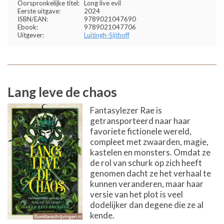
Oorspronkelijke titel:
Long live evil
Eerste uitgave:
2024
ISBN/EAN:
9789021047690
Ebook:
9789021047706
Uitgever:
Luitingh-Sijthoff
Lang leve de chaos
Fantasylezer Rae is
getransporteerd naar haar
favoriete fictionele wereld,
compleet met zwaarden, magie,
kastelen en monsters. Omdat ze
de rol van schurk op zich heeft
genomen dacht ze het verhaal te
kunnen veranderen, maar haar
versie van het plot is veel
dodelijker dan degene die ze al
kende.