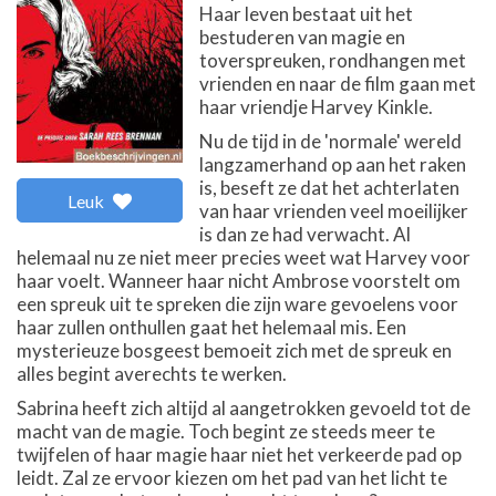
Haar leven bestaat uit het
bestuderen van magie en
toverspreuken, rondhangen met
vrienden en naar de film gaan met
haar vriendje Harvey Kinkle.
Nu de tijd in de 'normale' wereld
langzamerhand op aan het raken
is, beseft ze dat het achterlaten
Leuk
van haar vrienden veel moeilijker
is dan ze had verwacht. Al
helemaal nu ze niet meer precies weet wat Harvey voor
haar voelt. Wanneer haar nicht Ambrose voorstelt om
een spreuk uit te spreken die zijn ware gevoelens voor
haar zullen onthullen gaat het helemaal mis. Een
mysterieuze bosgeest bemoeit zich met de spreuk en
alles begint averechts te werken.
Sabrina heeft zich altijd al aangetrokken gevoeld tot de
macht van de magie. Toch begint ze steeds meer te
twijfelen of haar magie haar niet het verkeerde pad op
leidt. Zal ze ervoor kiezen om het pad van het licht te