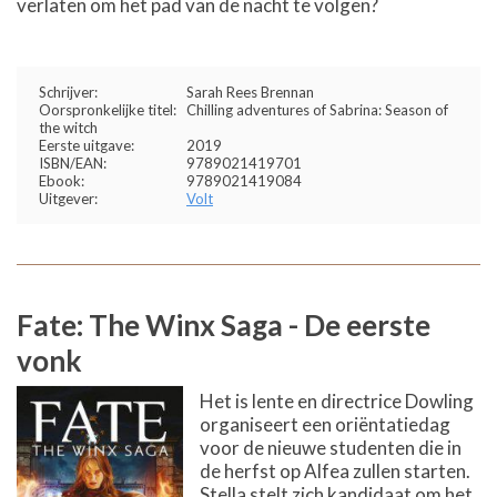
verlaten om het pad van de nacht te volgen?
Schrijver:
Sarah Rees Brennan
Oorspronkelijke titel:
Chilling adventures of Sabrina: Season of
the witch
Eerste uitgave:
2019
ISBN/EAN:
9789021419701
Ebook:
9789021419084
Uitgever:
Volt
Fate: The Winx Saga - De eerste
vonk
Het is lente en directrice Dowling
organiseert een oriëntatiedag
voor de nieuwe studenten die in
de herfst op Alfea zullen starten.
Stella stelt zich kandidaat om het