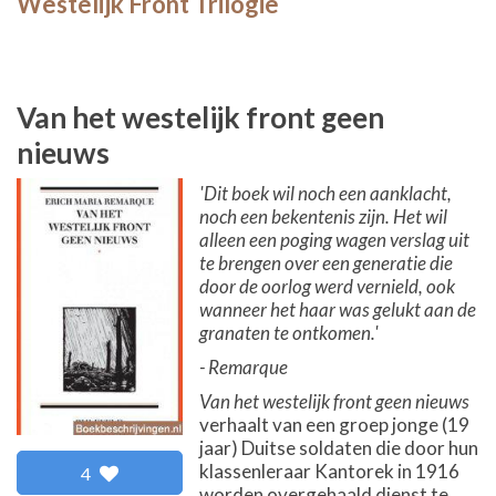
Westelijk Front Trilogie
Van het westelijk front geen
nieuws
'Dit boek wil noch een aanklacht,
noch een bekentenis zijn. Het wil
alleen een poging wagen verslag uit
te brengen over een generatie die
door de oorlog werd vernield, ook
wanneer het haar was gelukt aan de
granaten te ontkomen.'
- Remarque
Van het westelijk front geen nieuws
verhaalt van een groep jonge (19
jaar) Duitse soldaten die door hun
klassenleraar Kantorek in 1916
4
worden overgehaald dienst te