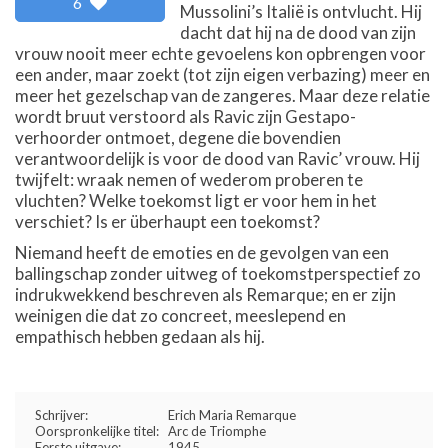
6
Mussolini’s Italië is ontvlucht. Hij
dacht dat hij na de dood van zijn
vrouw nooit meer echte gevoelens kon opbrengen voor
een ander, maar zoekt (tot zijn eigen verbazing) meer en
meer het gezelschap van de zangeres. Maar deze relatie
wordt bruut verstoord als Ravic zijn Gestapo-
verhoorder ontmoet, degene die bovendien
verantwoordelijk is voor de dood van Ravic’ vrouw. Hij
twijfelt: wraak nemen of wederom proberen te
vluchten? Welke toekomst ligt er voor hem in het
verschiet? Is er überhaupt een toekomst?
Niemand heeft de emoties en de gevolgen van een
ballingschap zonder uitweg of toekomstperspectief zo
indrukwekkend beschreven als Remarque; en er zijn
weinigen die dat zo concreet, meeslepend en
empathisch hebben gedaan als hij.
Schrijver:
Erich Maria Remarque
Oorspronkelijke titel:
Arc de Triomphe
Eerste uitgave:
1945