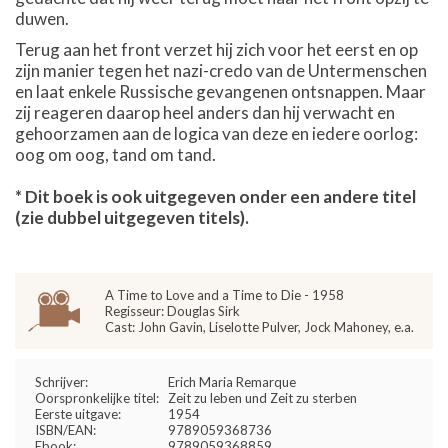
duwen.
Terug aan het front verzet hij zich voor het eerst en op
zijn manier tegen het nazi-credo van de Untermenschen
en laat enkele Russische gevangenen ontsnappen. Maar
zij reageren daarop heel anders dan hij verwacht en
gehoorzamen aan de logica van deze en iedere oorlog:
oog om oog, tand om tand.
* Dit boek is ook uitgegeven onder een andere titel
(zie dubbel uitgegeven titels).
A Time to Love and a Time to Die - 1958
Regisseur: Douglas Sirk
Cast: John Gavin, Liselotte Pulver, Jock Mahoney, e.a.
Schrijver:
Erich Maria Remarque
Oorspronkelijke titel:
Zeit zu leben und Zeit zu sterben
Eerste uitgave:
1954
ISBN/EAN:
9789059368736
Ebook:
9789059368859