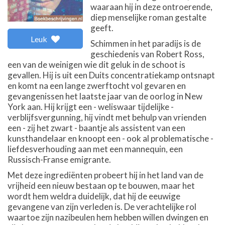
waaraan hij in deze ontroerende,
diep menselijke roman gestalte
geeft.
Leuk
Schimmen in het paradijs is de
geschiedenis van Robert Ross,
een van de weinigen wie dit geluk in de schoot is
gevallen. Hij is uit een Duits concentratiekamp ontsnapt
en komt na een lange zwerftocht vol gevaren en
gevangenissen het laatste jaar van de oorlog in New
York aan. Hij krijgt een - weliswaar tijdelijke -
verblijfsvergunning, hij vindt met behulp van vrienden
een - zij het zwart - baantje als assistent van een
kunsthandelaar en knoopt een - ook al problematische -
liefdesverhouding aan met een mannequin, een
Russisch-Franse emigrante.
Met deze ingrediënten probeert hij in het land van de
vrijheid een nieuw bestaan op te bouwen, maar het
wordt hem weldra duidelijk, dat hij de eeuwige
gevangene van zijn verleden is. De verachtelijke rol
waartoe zijn nazibeulen hem hebben willen dwingen en