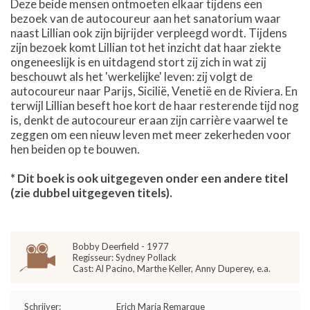
Deze beide mensen ontmoeten elkaar tijdens een
bezoek van de autocoureur aan het sanatorium waar
naast Lillian ook zijn bijrijder verpleegd wordt. Tijdens
zijn bezoek komt Lillian tot het inzicht dat haar ziekte
ongeneeslijk is en uitdagend stort zij zich in wat zij
beschouwt als het 'werkelijke' leven: zij volgt de
autocoureur naar Parijs, Sicilië, Venetië en de Riviera. En
terwijl Lillian beseft hoe kort de haar resterende tijd nog
is, denkt de autocoureur eraan zijn carrière vaarwel te
zeggen om een nieuw leven met meer zekerheden voor
hen beiden op te bouwen.
* Dit boek is ook uitgegeven onder een andere titel
(zie dubbel uitgegeven titels).
Bobby Deerfield - 1977
Regisseur: Sydney Pollack
Cast: Al Pacino, Marthe Keller, Anny Duperey, e.a.
Schrijver:
Erich Maria Remarque