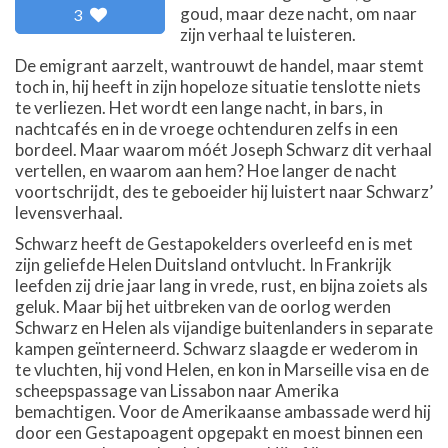
goud, maar deze nacht, om naar
3
zijn verhaal te luisteren.
De emigrant aarzelt, wantrouwt de handel, maar stemt
toch in, hij heeft in zijn hopeloze situatie tenslotte niets
te verliezen. Het wordt een lange nacht, in bars, in
nachtcafés en in de vroege ochtenduren zelfs in een
bordeel. Maar waarom móét Joseph Schwarz dit verhaal
vertellen, en waarom aan hem? Hoe langer de nacht
voortschrijdt, des te geboeider hij luistert naar Schwarz’
levensverhaal.
Schwarz heeft de Gestapokelders overleefd en is met
zijn geliefde Helen Duitsland ontvlucht. In Frankrijk
leefden zij drie jaar lang in vrede, rust, en bijna zoiets als
geluk. Maar bij het uitbreken van de oorlog werden
Schwarz en Helen als vijandige buitenlanders in separate
kampen geïnterneerd. Schwarz slaagde er wederom in
te vluchten, hij vond Helen, en kon in Marseille visa en de
scheepspassage van Lissabon naar Amerika
bemachtigen. Voor de Amerikaanse ambassade werd hij
door een Gestapoagent opgepakt en moest binnen een