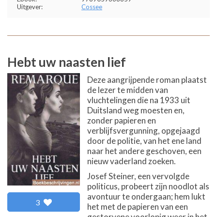
Uitgever:
Cossee
Hebt uw naasten lief
Deze aangrijpende roman plaatst
de lezer te midden van
vluchtelingen die na 1933 uit
Duitsland weg moesten en,
zonder papieren en
verblijfsvergunning, opgejaagd
door de politie, van het ene land
naar het andere geschoven, een
nieuw vaderland zoeken.
Josef Steiner, een vervolgde
politicus, probeert zijn noodlot als
avontuur te ondergaan; hem lukt
3
het met de papieren van een
gestorvene voorlopig weer in het