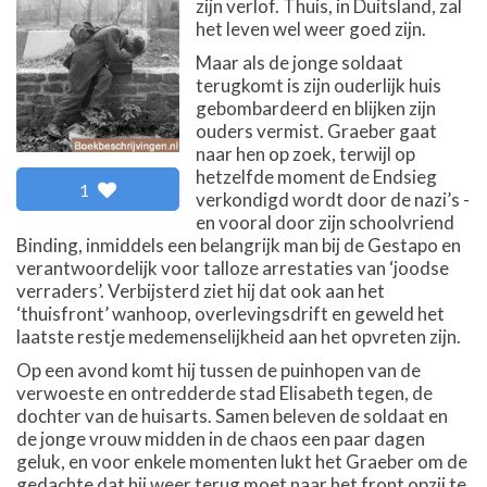
zijn verlof. Thuis, in Duitsland, zal
het leven wel weer goed zijn.
Maar als de jonge soldaat
terugkomt is zijn ouderlijk huis
gebombardeerd en blijken zijn
ouders vermist. Graeber gaat
naar hen op zoek, terwijl op
hetzelfde moment de Endsieg
1
verkondigd wordt door de nazi’s -
en vooral door zijn schoolvriend
Binding, inmiddels een belangrijk man bij de Gestapo en
verantwoordelijk voor talloze arrestaties van ‘joodse
verraders’. Verbijsterd ziet hij dat ook aan het
‘thuisfront’ wanhoop, overlevingsdrift en geweld het
laatste restje medemenselijkheid aan het opvreten zijn.
Op een avond komt hij tussen de puinhopen van de
verwoeste en ontredderde stad Elisabeth tegen, de
dochter van de huisarts. Samen beleven de soldaat en
de jonge vrouw midden in de chaos een paar dagen
geluk, en voor enkele momenten lukt het Graeber om de
gedachte dat hij weer terug moet naar het front opzij te