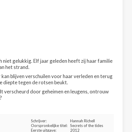
et gelukkig. Elf jaar geleden heeft zij haar familie
an het strand.
er kan blijven verschuilen voor haar verleden en terug
de diepte tegen de rotsen beukt.
rdt verscheurd door geheimen en leugens, ontrouw
?
Schrijver:
Hannah Richell
Oorspronkelijke titel:
Secrets of the tides
Eerste uitgave:
2012