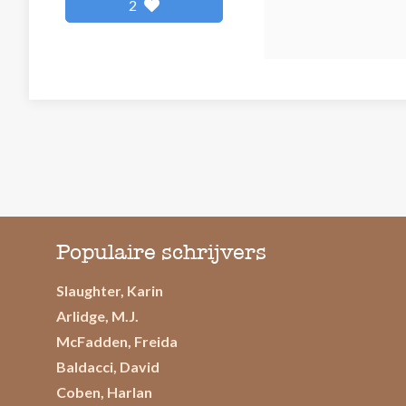
2
Populaire schrijvers
Slaughter, Karin
Arlidge, M.J.
McFadden, Freida
Baldacci, David
Coben, Harlan