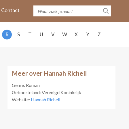
Contact
R
S
T
U
V
W
X
Y
Z
Meer over Hannah Richell
Genre: Roman
Geboorteland: Verenigd Koninkrijk
Website:
Hannah Richell