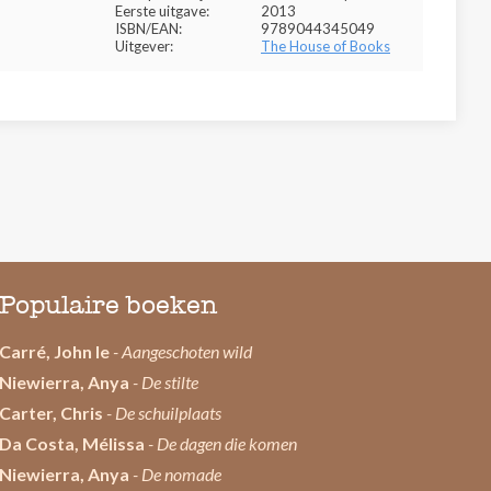
Eerste uitgave:
2013
ISBN/EAN:
9789044345049
Uitgever:
The House of Books
Populaire boeken
Carré, John le
- Aangeschoten wild
Niewierra, Anya
- De stilte
Carter, Chris
- De schuilplaats
Da Costa, Mélissa
- De dagen die komen
Niewierra, Anya
- De nomade