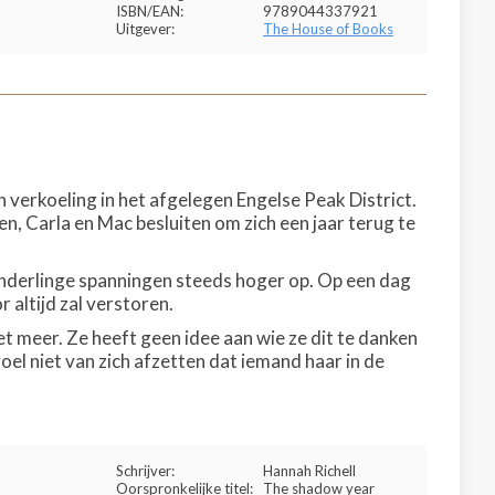
ISBN/EAN:
9789044337921
Uitgever:
The House of Books
erkoeling in het afgelegen Engelse Peak District.
n, Carla en Mac besluiten om zich een jaar terug te
 onderlinge spanningen steeds hoger op. Op een dag
altijd zal verstoren.
et meer. Ze heeft geen idee aan wie ze dit te danken
oel niet van zich afzetten dat iemand haar in de
Schrijver:
Hannah Richell
Oorspronkelijke titel:
The shadow year