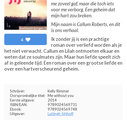
me zoveel gaf, maar die toch iets
voor me verborg. Een geheim dat
mijn hart zou breken.
Mijn naam is Callum Roberts, en dit
is ons verhaal.
Ik zonder jij is een prachtige
4
roman over verliefd worden als je
het niet verwacht. Callum en Lilah ontmoeten elkaar en
weten dat ze soulmates zijn. Maar hun liefde speelt zich
af in geleende tijd. Een roman over een grootse liefde en
over een hartverscheurend geheim.
Schrijver:
Kelly Rimmer
Oorspronkelijke titel:
Me without you
Eerste uitgave:
2014
ISBN/EAN:
9789024569731
Ebook:
9789024569748
Uitgever:
Luitingh-Sijthoff