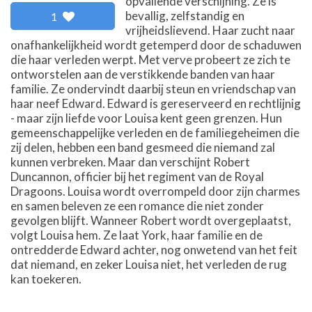
opvallende verschijning. Ze is
bevallig, zelfstandig en
1
vrijheidslievend. Haar zucht naar
onafhankelijkheid wordt getemperd door de schaduwen
die haar verleden werpt. Met verve probeert ze zich te
ontworstelen aan de verstikkende banden van haar
familie. Ze ondervindt daarbij steun en vriendschap van
haar neef Edward. Edward is gereserveerd en rechtlijnig
- maar zijn liefde voor Louisa kent geen grenzen. Hun
gemeenschappelijke verleden en de familiegeheimen die
zij delen, hebben een band gesmeed die niemand zal
kunnen verbreken. Maar dan verschijnt Robert
Duncannon, officier bij het regiment van de Royal
Dragoons. Louisa wordt overrompeld door zijn charmes
en samen beleven ze een romance die niet zonder
gevolgen blijft. Wanneer Robert wordt overgeplaatst,
volgt Louisa hem. Ze laat York, haar familie en de
ontredderde Edward achter, nog onwetend van het feit
dat niemand, en zeker Louisa niet, het verleden de rug
kan toekeren.