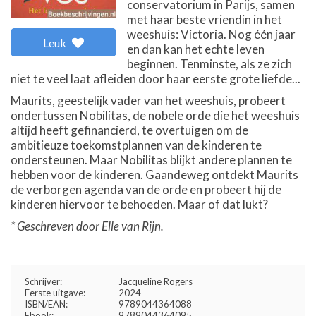
conservatorium in Parijs, samen
met haar beste vriendin in het
weeshuis: Victoria. Nog één jaar
Leuk
en dan kan het echte leven
beginnen. Tenminste, als ze zich
niet te veel laat afleiden door haar eerste grote liefde...
Maurits, geestelijk vader van het weeshuis, probeert
ondertussen Nobilitas, de nobele orde die het weeshuis
altijd heeft gefinancierd, te overtuigen om de
ambitieuze toekomstplannen van de kinderen te
ondersteunen. Maar Nobilitas blijkt andere plannen te
hebben voor de kinderen. Gaandeweg ontdekt Maurits
de verborgen agenda van de orde en probeert hij de
kinderen hiervoor te behoeden. Maar of dat lukt?
* Geschreven door Elle van Rijn.
Schrijver:
Jacqueline Rogers
Eerste uitgave:
2024
ISBN/EAN:
9789044364088
Ebook:
9789044364095