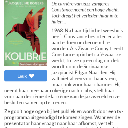
De carrière van jazz-zangeres
Constance neemt een hoge vlucht.
Toch dreigt het verleden haar in te
halen...
1968. Na haar tijd in het weeshuis
heeft Constance besloten er alles
aan te doen om beroemd te
worden. Als Zwarte Conny treedt
Constance op in het café waar ze
werkt, tot ze op een dag ontdekt
wordt door de Surinaamse
jazzpianist Edgar Naarden. Hij
Leuk
valt niet alleen voor haar stem,
maar ook voor haar charmes. Hij
neemt haar mee naar rokerige nachtclubs, stelt haar
voor aan de crème de la crème van de jazzwereld en ze
besluiten samen op te treden.
Ze gooit hoge ogen bij het publiek en wordt door een tv-
programma uitgenodigd te komen zingen. Wanneer de
presentator haar vraagt naar haar afkomst, vertelt