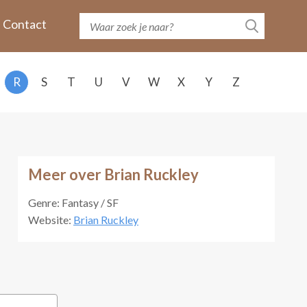
Contact
R
S
T
U
V
W
X
Y
Z
Meer over Brian Ruckley
Genre: Fantasy / SF
Website:
Brian Ruckley