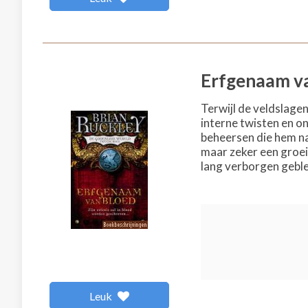
Erfgenaam v
Terwijl de veldslage
interne twisten en o
beheersen die hem na 
maar zeker een groei
lang verborgen geble
Leuk