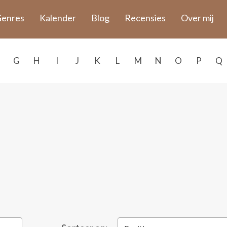
enres
Kalender
Blog
Recensies
Over mij
G
H
I
J
K
L
M
N
O
P
Q