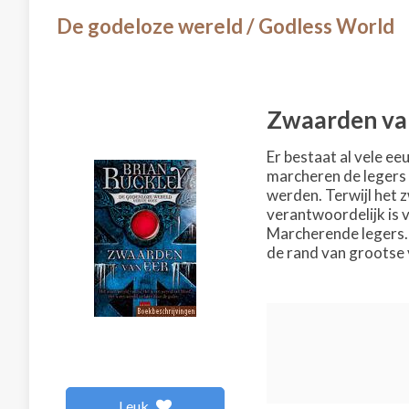
De godeloze wereld / Godless World
Zwaarden va
Er bestaat al vele e
marcheren de legers 
werden. Terwijl het 
verantwoordelijk is vo
Marcherende legers. 
de rand van grootse 
Leuk