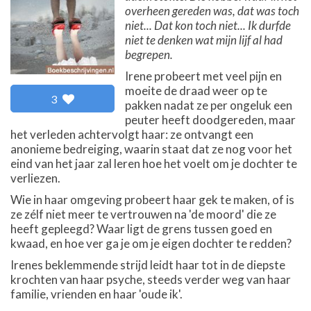
overheen gereden was, dat was toch
niet... Dat kon toch niet... Ik durfde
niet te denken wat mijn lijf al had
begrepen.
Irene probeert met veel pijn en
moeite de draad weer op te
3
pakken nadat ze per ongeluk een
peuter heeft doodgereden, maar
het verleden achtervolgt haar: ze ontvangt een
anonieme bedreiging, waarin staat dat ze nog voor het
eind van het jaar zal leren hoe het voelt om je dochter te
verliezen.
Wie in haar omgeving probeert haar gek te maken, of is
ze zélf niet meer te vertrouwen na 'de moord' die ze
heeft gepleegd? Waar ligt de grens tussen goed en
kwaad, en hoe ver ga je om je eigen dochter te redden?
Irenes beklemmende strijd leidt haar tot in de diepste
krochten van haar psyche, steeds verder weg van haar
familie, vrienden en haar 'oude ik'.