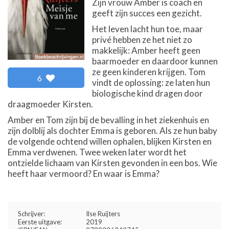
Zijn vrouw Amber is coach en
geeft zijn succes een gezicht.
Het leven lacht hun toe, maar
privé hebben ze het niet zo
makkelijk: Amber heeft geen
baarmoeder en daardoor kunnen
ze geen kinderen krijgen. Tom
6
vindt de oplossing: ze laten hun
biologische kind dragen door
draagmoeder Kirsten.
Amber en Tom zijn bij de bevalling in het ziekenhuis en
zijn dolblij als dochter Emma is geboren. Als ze hun baby
de volgende ochtend willen ophalen, blijken Kirsten en
Emma verdwenen. Twee weken later wordt het
ontzielde lichaam van Kirsten gevonden in een bos. Wie
heeft haar vermoord? En waar is Emma?
Schrijver:
Ilse Ruijters
Eerste uitgave:
2019