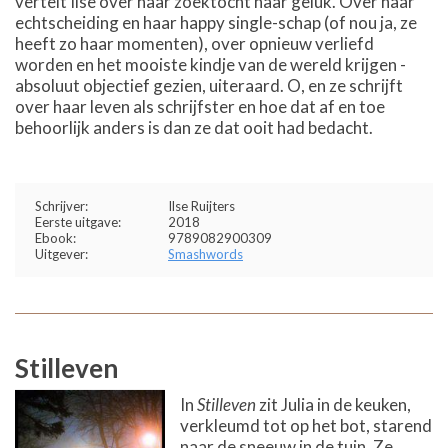
vertelt Ilse over haar zoektocht naar geluk. Over haar
echtscheiding en haar happy single-schap (of nou ja, ze
heeft zo haar momenten), over opnieuw verliefd
worden en het mooiste kindje van de wereld krijgen -
absoluut objectief gezien, uiteraard. O, en ze schrijft
over haar leven als schrijfster en hoe dat af en toe
behoorlijk anders is dan ze dat ooit had bedacht.
Schrijver:
Ilse Ruijters
Eerste uitgave:
2018
Ebook:
9789082900309
Uitgever:
Smashwords
Stilleven
In
Stilleven
zit Julia in de keuken,
verkleumd tot op het bot, starend
naar de sneeuw in de tuin. Ze