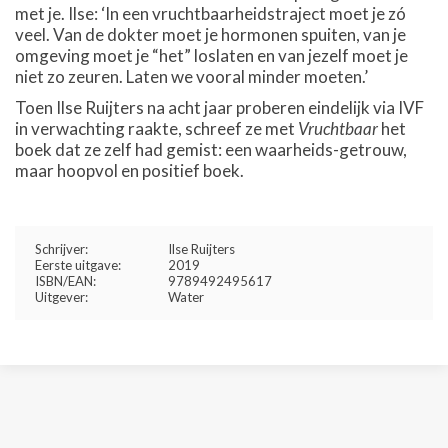
met je. Ilse: ‘In een vruchtbaarheidstraject moet je zó
veel. Van de dokter moet je hormonen spuiten, van je
omgeving moet je “het” loslaten en van jezelf moet je
niet zo zeuren. Laten we vooral minder moeten.’
Toen Ilse Ruijters na acht jaar proberen eindelijk via IVF
in verwachting raakte, schreef ze met
Vruchtbaar
het
boek dat ze zelf had gemist: een waarheids-getrouw,
maar hoopvol en positief boek.
Schrijver:
Ilse Ruijters
Eerste uitgave:
2019
ISBN/EAN:
9789492495617
Uitgever:
Water