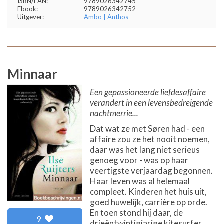
ISBN/EAN:
9789026342745
Ebook:
9789026342752
Uitgever:
Ambo | Anthos
Minnaar
Een gepassioneerde liefdesaffaire
verandert in een levensbedreigende
nachtmerrie...
Dat wat ze met Søren had - een
affaire zou ze het nooit noemen,
daar was het lang niet serieus
genoeg voor - was op haar
veertigste verjaardag begonnen.
Haar leven was al helemaal
compleet. Kinderen het huis uit,
goed huwelijk, carrière op orde.
En toen stond hij daar, de
9
drieëntwintigjarige kitesurfer,