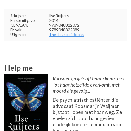
Schrijver:
Ilse Ruijters
Eerste uitgave:
2014
ISBN/EAN:
9789048822072
Ebook:
9789048822089
Uitgever:
The House of Books
Help me
Roosmarijn gelooft haar cliënte niet.
Tot haar hetzelfde overkomt, met
moord als gevolg...
De psychiatrisch patiënten die
advocaat Roosmarijn Weijmer
bijstaat, lopen met haar weg. Ze
voelen zich door haar gezien:
eindelijk komt er iemand op voor
hun rechten.