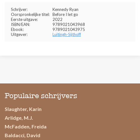
Schrijver:
Kennedy Ryan
Oorspronkelijke titel:
Before I let go
Eerste uitgave:
2022
ISBN/EAN:
9789021043968
Ebook:
9789021043975
Uitgever:
Luitingh-Sijthoff
Populaire schrijvers
Slaughter, Karin
Arlidge, M.J.
McFadden, Freida
Baldacci, David