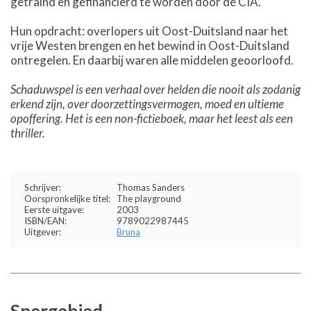
getraind en gefinancierd te worden door de CIA.
Hun opdracht: overlopers uit Oost-Duitsland naar het
vrije Westen brengen en het bewind in Oost-Duitsland
ontregelen. En daarbij waren alle middelen geoorloofd.
Schaduwspel is een verhaal over helden die nooit als zodanig
erkend zijn, over doorzettingsvermogen, moed en ultieme
opoffering. Het is een non-fictieboek, maar het leest als een
thriller.
Schrijver:
Thomas Sanders
Oorspronkelijke titel:
The playground
Eerste uitgave:
2003
ISBN/EAN:
9789022987445
Uitgever:
Bruna
Spergebied