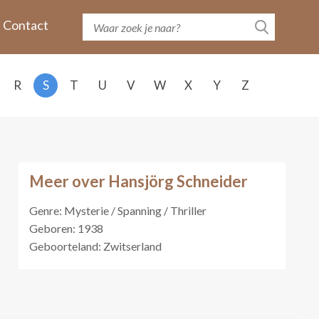
Contact
R
S
T
U
V
W
X
Y
Z
Meer over Hansjörg Schneider
Genre: Mysterie / Spanning / Thriller
Geboren: 1938
Geboorteland: Zwitserland