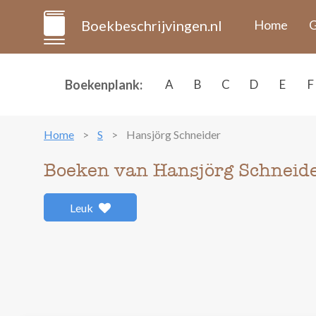
Boekbeschrijvingen.nl
Home
G
Boekenplank:
A
B
C
D
E
F
Home
S
Hansjörg Schneider
Boeken van Hansjörg Schneid
Leuk