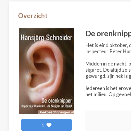
Overzicht
De orenknip
Het is eind oktober, 
inspecteur Peter Hunk
Midden in de nacht, 
sigaret. De altijd z
gewurgd, zijn nek is g
Iedereen is het erove
het milieu. Op gevoe
1