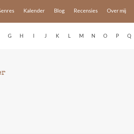
enres
Kalender
Blog
Recensies
Over mij
G
H
I
J
K
L
M
N
O
P
Q
er