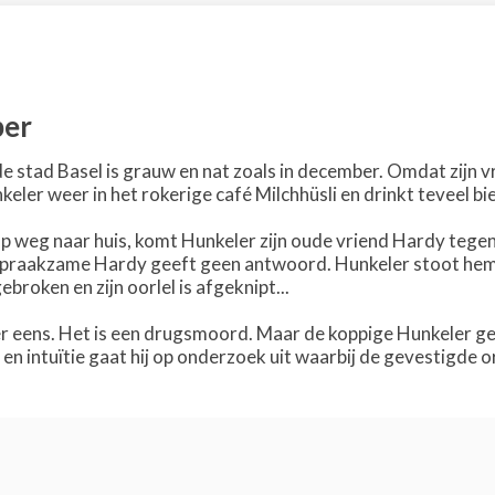
per
de stad Basel is grauw en nat zoals in december. Omdat zijn vr
eler weer in het rokerige café Milchhüsli en drinkt teveel bie
op weg naar huis, komt Hunkeler zijn oude vriend Hardy tegen
o spraakzame Hardy geeft geen antwoord. Hunkeler stoot hem 
ebroken en zijn oorlel is afgeknipt...
r eens. Het is een drugsmoord. Maar de koppige Hunkeler gelo
l en intuïtie gaat hij op onderzoek uit waarbij de gevestigd