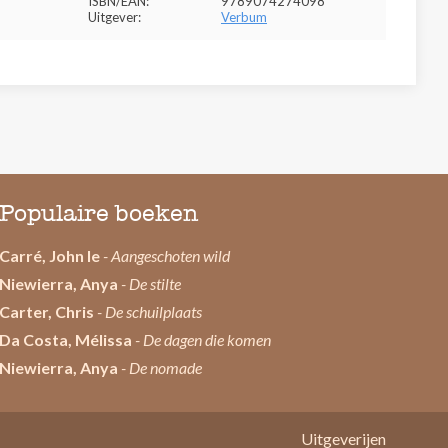
ISBN/EAN:
9789074274098
Uitgever:
Verbum
Populaire boeken
Carré, John le
- Aangeschoten wild
Niewierra, Anya
- De stilte
Carter, Chris
- De schuilplaats
Da Costa, Mélissa
- De dagen die komen
Niewierra, Anya
- De nomade
Uitgeverijen