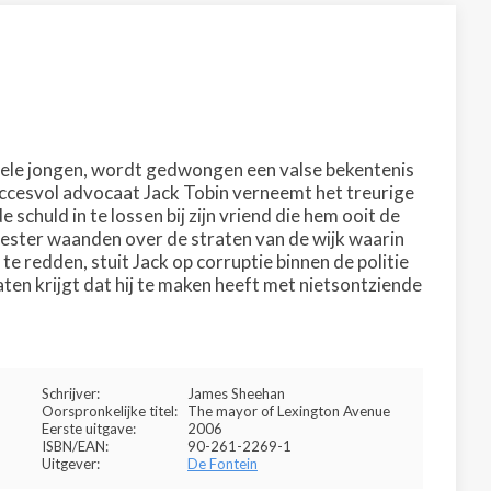
pele jongen, wordt gedwongen een valse bekentenis
 Succesvol advocaat Jack Tobin verneemt het treurige
 schuld in te lossen bij zijn vriend die hem ooit de
meester waanden over de straten van de wijk waarin
te redden, stuit Jack op corruptie binnen de politie
gaten krijgt dat hij te maken heeft met nietsontziende
Schrijver:
James Sheehan
Oorspronkelijke titel:
The mayor of Lexington Avenue
Eerste uitgave:
2006
ISBN/EAN:
90-261-2269-1
Uitgever:
De Fontein