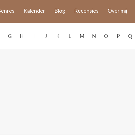
enres
Kalender
Blog
Recensies
Over mij
G
H
I
J
K
L
M
N
O
P
Q