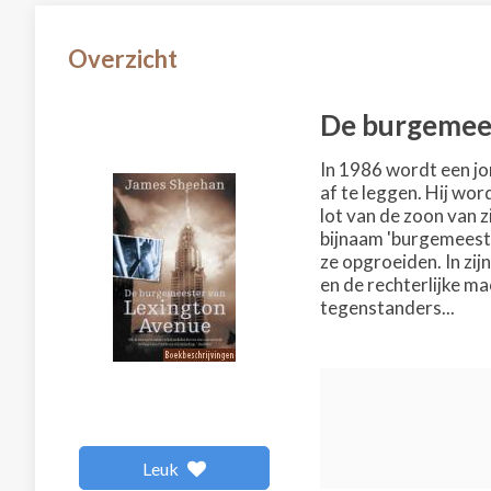
Overzicht
De burgemee
In 1986 wordt een jo
af te leggen. Hij wor
lot van de zoon van zi
bijnaam 'burgemeeste
ze opgroeiden. In zij
en de rechterlijke ma
tegenstanders...
Leuk