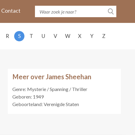
Contact
R
S
T
U
V
W
X
Y
Z
Meer over James Sheehan
Genre: Mysterie / Spanning / Thriller
Geboren: 1949
Geboorteland: Verenigde Staten