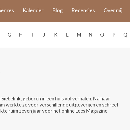
enres
Kalender
Blog
Recensies
Over mij
G
H
I
J
K
L
M
N
O
P
Q
k
 Siebelink, geboren in een huis vol verhalen. Na haar
m werkte ze voor verschillende uitgeverijen en schreef
rkte ruim zeven jaar voor het online Lees Magazine