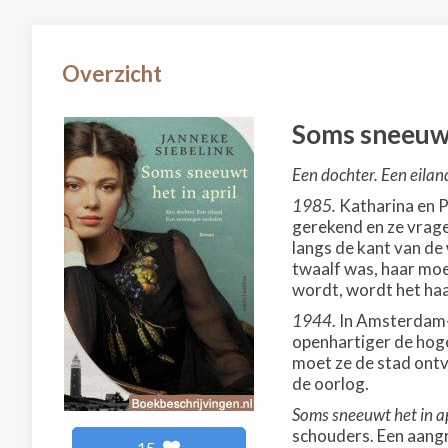
Overzicht
Soms sneeuwt
Een dochter. Een eilan
1985.
Katharina en P
gerekend en ze vragen
langs de kant van de 
twaalf was, haar moe
wordt, wordt het haa
1944
. In Amsterdam-
openhartiger de hoge
moet ze de stad ontv
de oorlog.
Soms sneeuwt het in ap
schouders. Een aangr
15