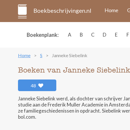
Boekbeschrijvingen.nl
Home
G
Boekenplank:
A
B
C
D
E
F
Home
S
Janneke Siebelink
Boeken van Janneke Siebelin
48
Janneke Siebelink werd, als dochter van schrijver Jan
studie aan de Frederik Muller Academie in Amsterda
ze familiegeschiedenissen in opdracht. Siebelink we
bol.com.