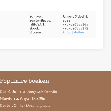
Schrijver:
Janneke Siebelink
Eerste uitgave:
2022
ISBN/EAN:
9789026355165
Ebook:
9789026355172
Uitgever:
Ambo | Anthos
Populaire boeken
Carré, John le
- Aangeschoten wild
Niewierra, Anya
- De stilte
Carter, Chris
- De schuilplaats