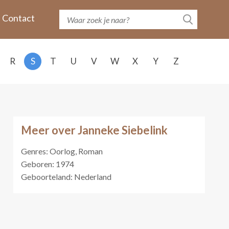
Contact
R
S
T
U
V
W
X
Y
Z
Meer over Janneke Siebelink
Genres: Oorlog, Roman
Geboren: 1974
Geboorteland: Nederland