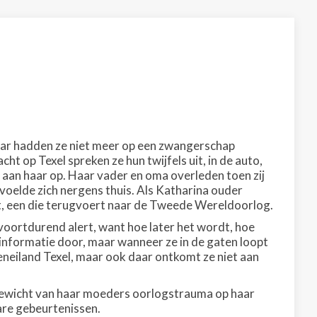
 jaar hadden ze niet meer op een zwangerschap
ht op Texel spreken ze hun twijfels uit, in de auto,
h aan haar op. Haar vader en oma overleden toen zij
oelde zich nergens thuis. Als Katharina ouder
nt, een die terugvoert naar de Tweede Wereldoorlog.
voortdurend alert, want hoe later het wordt, hoe
 informatie door, maar wanneer ze in de gaten loopt
neiland Texel, maar ook daar ontkomt ze niet aan
 gewicht van haar moeders oorlogstrauma op haar
are gebeurtenissen.