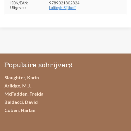
ISBN/EAN:
9789021802824
Uitgever:
Luitingh-Sijthoff
Populaire schrijvers
Slaughter, Karin
Arlidge, M.J.
McFadden, Freida
Baldacci, David
Coben, Harlan