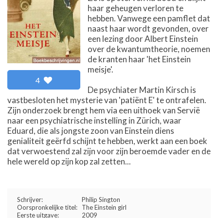
haar geheugen verloren te
hebben. Vanwege een pamflet dat
naast haar wordt gevonden, over
een lezing door Albert Einstein
over de kwantumtheorie, noemen
de kranten haar 'het Einstein
meisje'.
4
De psychiater Martin Kirsch is
vastbesloten het mysterie van 'patiënt E' te ontrafelen.
Zijn onderzoek brengt hem via een uithoek van Servië
naar een psychiatrische instelling in Zürich, waar
Eduard, die als jongste zoon van Einstein diens
genialiteit geërfd schijnt te hebben, werkt aan een boek
dat verwoestend zal zijn voor zijn beroemde vader en de
hele wereld op zijn kop zal zetten...
Schrijver:
Philip Sington
Oorspronkelijke titel:
The Einstein girl
Eerste uitgave:
2009