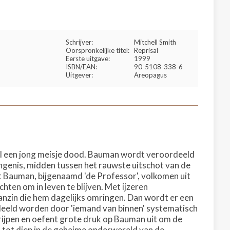
Schrijver:
Mitchell Smith
Oorspronkelijke titel:
Reprisal
Eerste uitgave:
1999
ISBN/EAN:
90-5108-338-6
Uitgever:
Areopagus
hol een jong meisje dood. Bauman wordt veroordeeld
angenis, midden tussen het rauwste uitschot van de
 Bauman, bijgenaamd 'de Professor', volkomen uit
ten om in leven te blijven. Met ijzeren
anzin die hem dagelijks omringen. Dan wordt er een
deeld worden door 'iemand van binnen' systematisch
grijpen en oefent grote druk op Bauman uit om de
 tot diep in de geheime onderwereld van de