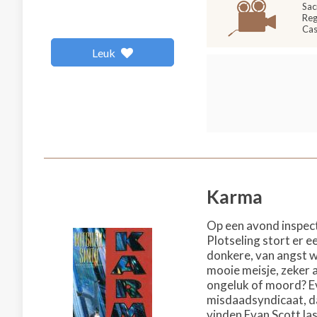
Sac
Reg
Cas
Leuk
Karma
Op een avond inspec
Plotseling stort er 
donkere, van angst w
mooie meisje, zeker a
ongeluk of moord? Ev
misdaadsyndicaat, dat
vinden Evan Scott last