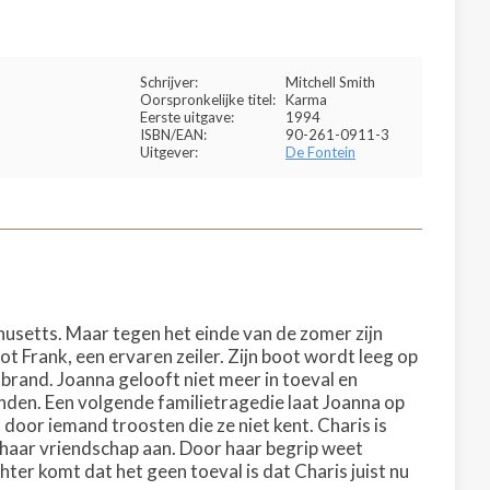
Schrijver:
Mitchell Smith
Oorspronkelijke titel:
Karma
Eerste uitgave:
1994
ISBN/EAN:
90-261-0911-3
Uitgever:
De Fontein
husetts. Maar tegen het einde van de zomer zijn
 Frank, een ervaren zeiler. Zijn boot wordt leeg op
brand. Joanna gelooft niet meer in toeval en
inden. Een volgende familietragedie laat Joanna op
h door iemand troosten die ze niet kent. Charis is
a haar vriendschap aan. Door haar begrip weet
ter komt dat het geen toeval is dat Charis juist nu