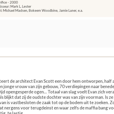
rifice - 2000
isseur: Mark L. Lester
t: Michael Madsen, Bokeem Woodbine, Jamie Luner, e.a.
teert de architect Evan Scott een door hem ontworpen, hal
een jonge vrouw van zijn gebouw, 70 verdiepingen naar benede
ijd opengesperde ogen... Totaal van slag voelt Evan zich ve
ls blijkt dat zij de oudste dochter was van zijn voorman. Is 
an is vastbesloten de zaak tot op de bodem uit te zoeken. Z
 nergens voor terugdeinst en waar zelfs de maffia bang voor i
ig, te lastig...