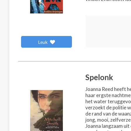
Leuk
Spelonk
Joanna Reed heeft he
haar ergste nachtmer
het water teruggevon
verzoekt de politie 
de rand van de waanzi
jong, mooi, zelfverze
Joanna langzaam uit 