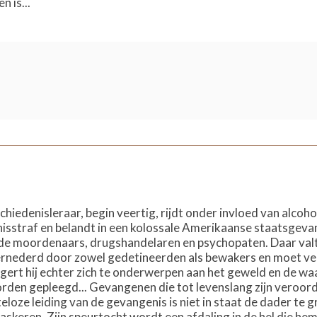
 is...
hiedenisleraar, begin veertig, rijdt onder invloed van alco
enisstraf en belandt in een kolossale Amerikaanse staatsgev
de moordenaars, drugshandelaren en psychopaten. Daar valt
ernederd door zowel gedetineerden als bewakers en moet vech
ert hij echter zich te onderwerpen aan het geweld en de wa
rden gepleegd... Gevangenen die tot levenslang zijn veroor
eloze leiding van de gevangenis is niet in staat de dader te 
keren. Zijn speurtocht wordt een afdaling in de hel die hem