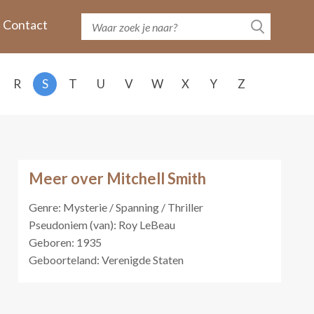
Contact
R
S
T
U
V
W
X
Y
Z
Meer over Mitchell Smith
Genre: Mysterie / Spanning / Thriller
Pseudoniem (van): Roy LeBeau
Geboren: 1935
Geboorteland: Verenigde Staten