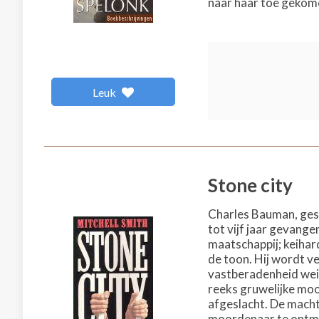
naar haar toe gekomen
Leuk
Stone city
Charles Bauman, gesc
tot vijf jaar gevang
maatschappij; keihar
de toon. Hij wordt v
vastberadenheid weig
reeks gruwelijke moo
afgeslacht. De macht
moordenaar te ontmas