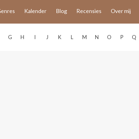
enres
Kalender
Blog
Recensies
Over mij
G
H
I
J
K
L
M
N
O
P
Q