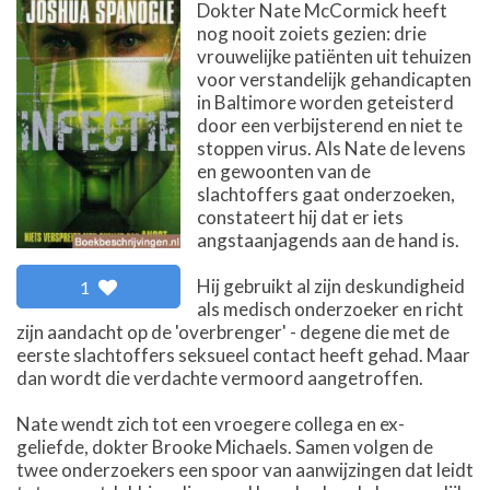
Dokter Nate McCormick heeft
nog nooit zoiets gezien: drie
vrouwelijke patiënten uit tehuizen
voor verstandelijk gehandicapten
in Baltimore worden geteisterd
door een verbijsterend en niet te
stoppen virus. Als Nate de levens
en gewoonten van de
slachtoffers gaat onderzoeken,
constateert hij dat er iets
angstaanjagends aan de hand is.
Hij gebruikt al zijn deskundigheid
1
als medisch onderzoeker en richt
zijn aandacht op de 'overbrenger' - degene die met de
eerste slachtoffers seksueel contact heeft gehad. Maar
dan wordt die verdachte vermoord aangetroffen.
Nate wendt zich tot een vroegere collega en ex-
geliefde, dokter Brooke Michaels. Samen volgen de
twee onderzoekers een spoor van aanwijzingen dat leidt