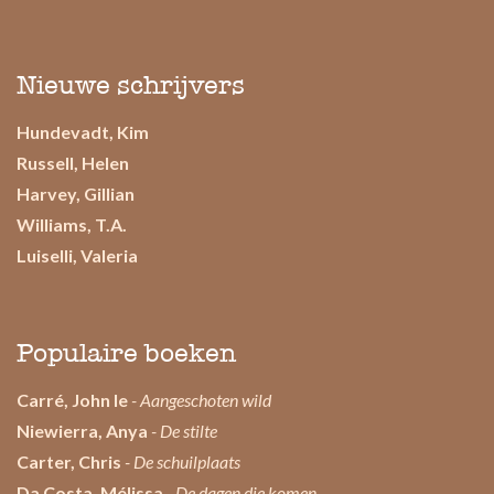
Nieuwe schrijvers
Hundevadt, Kim
Russell, Helen
Harvey, Gillian
Williams, T.A.
Luiselli, Valeria
Populaire boeken
Carré, John le
- Aangeschoten wild
Niewierra, Anya
- De stilte
Carter, Chris
- De schuilplaats
Da Costa, Mélissa
- De dagen die komen