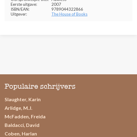
Eerste uitgave:
2007
ISBN/EAN:
9789044322866
Uitgever:
The House of Books
Populaire schrijvers
Slaughter, Karin
Arlidge, M.J.
McFadden, Freida
Baldacci, David
Coben, Harlan