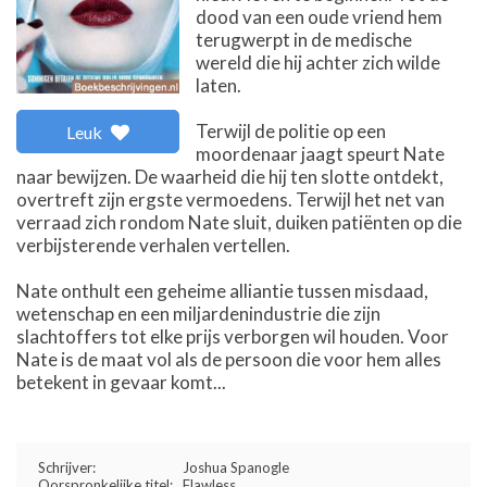
dood van een oude vriend hem
terugwerpt in de medische
wereld die hij achter zich wilde
laten.
Terwijl de politie op een
Leuk
moordenaar jaagt speurt Nate
naar bewijzen. De waarheid die hij ten slotte ontdekt,
overtreft zijn ergste vermoedens. Terwijl het net van
verraad zich rondom Nate sluit, duiken patiënten op die
verbijsterende verhalen vertellen.
Nate onthult een geheime alliantie tussen misdaad,
wetenschap en een miljardenindustrie die zijn
slachtoffers tot elke prijs verborgen wil houden. Voor
Nate is de maat vol als de persoon die voor hem alles
betekent in gevaar komt...
Schrijver:
Joshua Spanogle
Oorspronkelijke titel:
Flawless