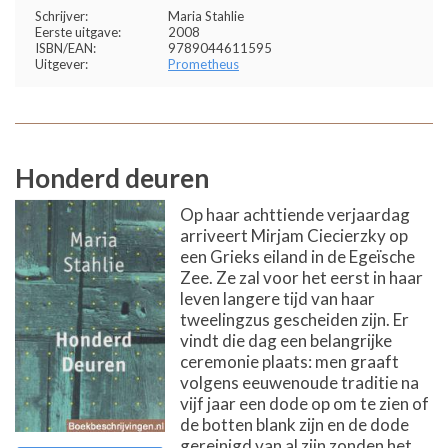
Schrijver:
Maria Stahlie
Eerste uitgave:
2008
ISBN/EAN:
9789044611595
Uitgever:
Prometheus
Honderd deuren
Op haar achttiende verjaardag
arriveert Mirjam Ciecierzky op
een Grieks eiland in de Egeïsche
Zee. Ze zal voor het eerst in haar
leven langere tijd van haar
tweelingzus gescheiden zijn. Er
vindt die dag een belangrijke
ceremonie plaats: men graaft
volgens eeuwenoude traditie na
vijf jaar een dode op om te zien of
de botten blank zijn en de dode
gereinigd van al zijn zonden het