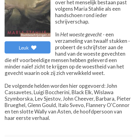
over het menselijk bestaan past
volgens Maria Stahlie als een
handschoen rond ieder
schrijverschap.
In
Het woeste gevecht
- een
verzameling van twaalf stukken -
probeert de schrijfster aan de
Leuk
hand van de woeste gevechten
die elf voorbeeldige mensen hebben geleverd een
minder naïef zicht te krijgen op de woestheid van het
gevecht waarin ook zij zich verwikkeld weet.
De volgende helden worden hier opgevoerd: John
Cassavetes, Luigi Boccherini, Black Elk, Wislawa
Szymborska, Lev Sjestov, John Cheever, Barbara, Pieter
Brueghel, Glenn Gould, Italo Svevo, Flannery O'Connor
en ten slotte Wally van Asten, de hoofdpersoon van
haar eerste verhaal.