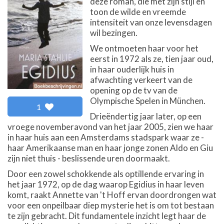
deze roman, die met zijn stijl en
toon de wilde en vreemde
intensiteit van onze levensdagen
wil bezingen.
We ontmoeten haar voor het
eerst in 1972 als ze, tien jaar oud,
in haar ouderlijk huis in
afwachting verkeert van de
opening op de tv van de
Olympische Spelen in München.
1
Drieëndertig jaar later, op een
vroege novemberavond van het jaar 2005, zien we haar
in haar huis aan een Amsterdams stadspark waar ze -
haar Amerikaanse man en haar jonge zonen Aldo en Giu
zijn niet thuis - beslissende uren doormaakt.
Door een zowel schokkende als optillende ervaring in
het jaar 1972, op de dag waarop Egidius in haar leven
komt, raakt Annette van 't Hoff ervan doordrongen wat
voor een onpeilbaar diep mysterie het is om tot bestaan
te zijn gebracht. Dit fundamentele inzicht legt haar de