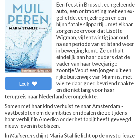
Een feest in Brussel, een geleende
auto, een ontmoeting met een ex-
geliefde, een ijzelregen en een
bijna fatale slippartij... met elkaar
zorgen ze ervoor dat Lisette
Wigman, vijfentwintig jaar oud,
na een periode van stilstand weer
in beweging komt. Ze onthult
eindelijk aan haar ouders dat de
vader van haar tweejarige
zoontje Wout een jongen uit een
rijke buitenwijk van Miami is, met
wie ze daar goed bevriend raakte
Leuk
en die niet lang voor haar
terugreis naar Nederland verongelukte.
Samen met haar kind verhuist ze naar Amsterdam -
vastbesloten om de ambities en idealen die ze tijdens
haar verblijf in Amerika onder het tapijt heeft geveegd
nieuw leven in te blazen.
In
Muilperen
schijnt Maria Stahlie licht op de mysterieuze