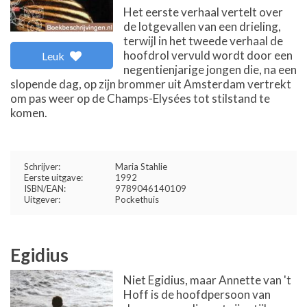
Het eerste verhaal vertelt over
de lotgevallen van een drieling,
terwijl in het tweede verhaal de
hoofdrol vervuld wordt door een
Leuk
negentienjarige jongen die, na een
slopende dag, op zijn brommer uit Amsterdam vertrekt
om pas weer op de Champs-Elysées tot stilstand te
komen.
Schrijver:
Maria Stahlie
Eerste uitgave:
1992
ISBN/EAN:
9789046140109
Uitgever:
Pockethuis
Egidius
Niet Egidius, maar Annette van 't
Hoff is de hoofdpersoon van