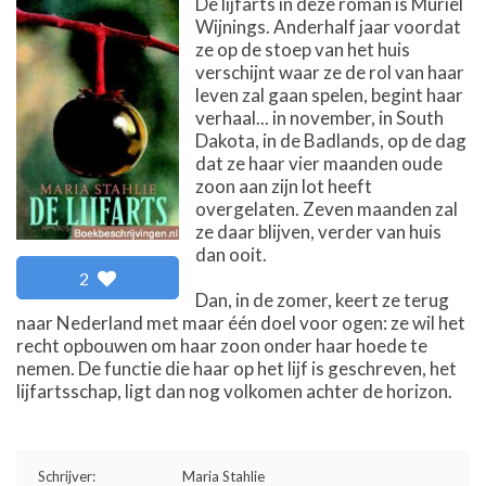
De lijfarts in deze roman is Muriël
Wijnings. Anderhalf jaar voordat
ze op de stoep van het huis
verschijnt waar ze de rol van haar
leven zal gaan spelen, begint haar
verhaal... in november, in South
Dakota, in de Badlands, op de dag
dat ze haar vier maanden oude
zoon aan zijn lot heeft
overgelaten. Zeven maanden zal
ze daar blijven, verder van huis
dan ooit.
2
Dan, in de zomer, keert ze terug
naar Nederland met maar één doel voor ogen: ze wil het
recht opbouwen om haar zoon onder haar hoede te
nemen. De functie die haar op het lijf is geschreven, het
lijfartsschap, ligt dan nog volkomen achter de horizon.
Schrijver:
Maria Stahlie