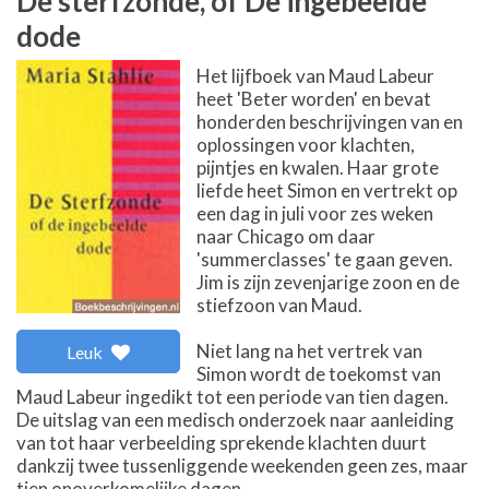
De sterfzonde, of De ingebeelde
dode
Het lijfboek van Maud Labeur
heet 'Beter worden' en bevat
honderden beschrijvingen van en
oplossingen voor klachten,
pijntjes en kwalen. Haar grote
liefde heet Simon en vertrekt op
een dag in juli voor zes weken
naar Chicago om daar
'summerclasses' te gaan geven.
Jim is zijn zevenjarige zoon en de
stiefzoon van Maud.
Niet lang na het vertrek van
Leuk
Simon wordt de toekomst van
Maud Labeur ingedikt tot een periode van tien dagen.
De uitslag van een medisch onderzoek naar aanleiding
van tot haar verbeelding sprekende klachten duurt
dankzij twee tussenliggende weekenden geen zes, maar
tien onoverkomelijke dagen...