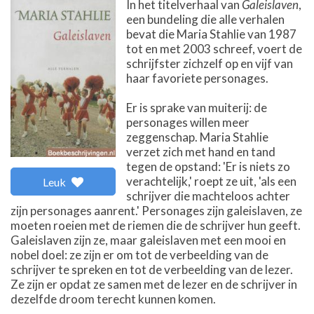
In het titelverhaal van
Galeislaven
,
een bundeling die alle verhalen
bevat die Maria Stahlie van 1987
tot en met 2003 schreef, voert de
schrijfster zichzelf op en vijf van
haar favoriete personages.
Er is sprake van muiterij: de
personages willen meer
zeggenschap. Maria Stahlie
verzet zich met hand en tand
tegen de opstand: 'Er is niets zo
verachtelijk,' roept ze uit, 'als een
Leuk
schrijver die machteloos achter
zijn personages aanrent.' Personages zijn galeislaven, ze
moeten roeien met de riemen die de schrijver hun geeft.
Galeislaven zijn ze, maar galeislaven met een mooi en
nobel doel: ze zijn er om tot de verbeelding van de
schrijver te spreken en tot de verbeelding van de lezer.
Ze zijn er opdat ze samen met de lezer en de schrijver in
dezelfde droom terecht kunnen komen.