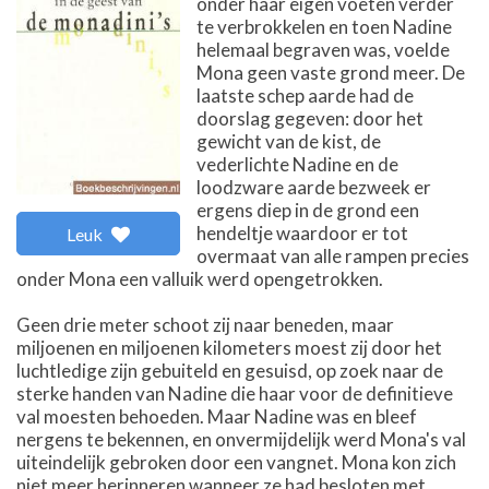
onder haar eigen voeten verder
te verbrokkelen en toen Nadine
helemaal begraven was, voelde
Mona geen vaste grond meer. De
laatste schep aarde had de
doorslag gegeven: door het
gewicht van de kist, de
vederlichte Nadine en de
loodzware aarde bezweek er
ergens diep in de grond een
hendeltje waardoor er tot
Leuk
overmaat van alle rampen precies
onder Mona een valluik werd opengetrokken.
Geen drie meter schoot zij naar beneden, maar
miljoenen en miljoenen kilometers moest zij door het
luchtledige zijn gebuiteld en gesuisd, op zoek naar de
sterke handen van Nadine die haar voor de definitieve
val moesten behoeden. Maar Nadine was en bleef
nergens te bekennen, en onvermijdelijk werd Mona's val
uiteindelijk gebroken door een vangnet. Mona kon zich
niet meer herinneren wanneer ze had besloten met