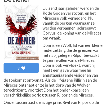
Duizend jaar geleden werden de
Rode Goden verstoten, en het
Mirecese volk vernederd. Nu,
vanuit de bergen waarnaar ze
werden verbannen, schreeuwt
Corvus, de koning van de Mireces,
om wraak.
Dom is een Wolf, lid van een kleine
nederzetting die de grenzen van
het nabijgelegen Rilpor bewaakt
tegen invallen van de Mireces.
Dom is ook vervloekt, want hij
3
heeft een gave waarmee hij
angstaanjagende visioenen van
de toekomst ontvangt. Als de lijfeigene Rillirin aan de
Mireces ontsnapt en ze in het dorp van de Wolven
terechtkomt, voorziet Dom het ondenkbare: een
verschrikkelijke oorlog tussen Rilpor en de Mireces.
Ondertussen aast de listige prins Rivil van Rilpor op de