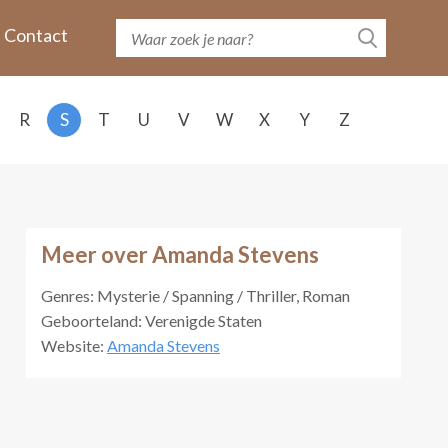
Contact
R
S
T
U
V
W
X
Y
Z
Meer over Amanda Stevens
Genres: Mysterie / Spanning / Thriller, Roman
Geboorteland: Verenigde Staten
Website:
Amanda Stevens