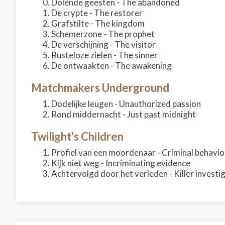
Dolende geesten - The abandoned
De crypte - The restorer
Grafstilte - The kingdom
Schemerzone - The prophet
De verschijning - The visitor
Rusteloze zielen - The sinner
De ontwaakten - The awakening
Matchmakers Underground
Dodelijke leugen - Unauthorized passion
Rond middernacht - Just past midnight
Twilight's Children
Profiel van een moordenaar - Criminal behavio
Kijk niet weg - Incriminating evidence
Achtervolgd door het verleden - Killer investi