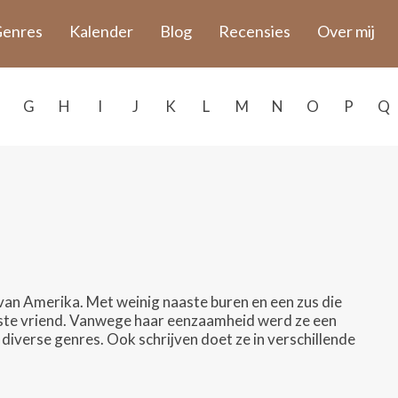
enres
Kalender
Blog
Recensies
Over mij
G
H
I
J
K
L
M
N
O
P
Q
van Amerika. Met weinig naaste buren en een zus die
beste vriend. Vanwege haar eenzaamheid werd ze een
diverse genres. Ook schrijven doet ze in verschillende