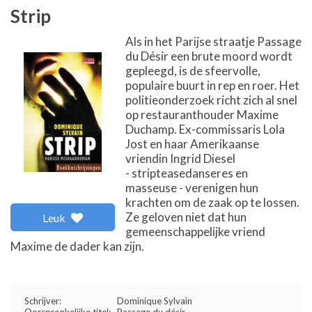
Strip
Als in het Parijse straatje Passage
du Désir een brute moord wordt
gepleegd, is de sfeervolle,
populaire buurt in rep en roer. Het
politieonderzoek richt zich al snel
op restauranthouder Maxime
Duchamp. Ex-commissaris Lola
Jost en haar Amerikaanse
vriendin Ingrid Diesel
- stripteasedanseres en
masseuse - verenigen hun
krachten om de zaak op te lossen.
Ze geloven niet dat hun
Leuk
gemeenschappelijke vriend
Maxime de dader kan zijn.
Schrijver:
Dominique Sylvain
Oorspronkelijke titel:
Passage du désir